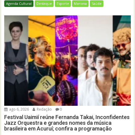
Agenda Cultural
Destaque
Esporte
Mariana
Saúde
ago 6, 2026
Redação
0
Festival Uaimií reúne Fernanda Takai, Inconfidentes
Jazz Orquestra e grandes nomes da música
brasileira em Acuruí; confira a programação