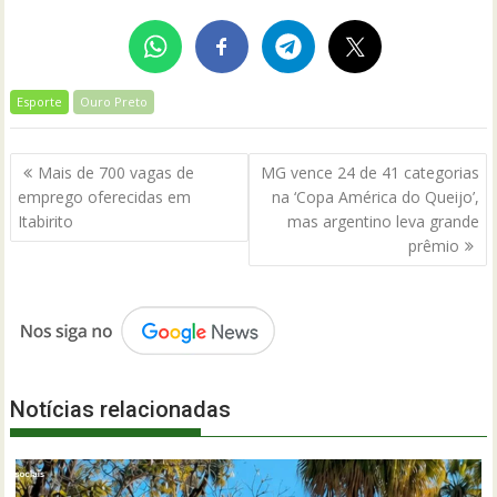
Esporte
Ouro Preto
Navegação
Mais de 700 vagas de
MG vence 24 de 41 categorias
de
emprego oferecidas em
na ‘Copa América do Queijo’,
Post
Itabirito
mas argentino leva grande
prêmio
Notícias relacionadas