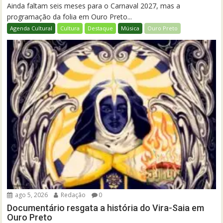
Ainda faltam seis meses para o Carnaval 2027, mas a
programação da folia em Ouro Preto...
Agenda Cultural
Cultura
Destaque
Música
Ouro Preto
ago 5, 2026
Redação
0
Documentário resgata a história do Vira-Saia em
Ouro Preto