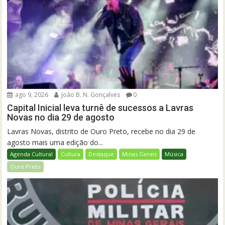
ago 9, 2026
João B. N. Gonçalves
0
Capital Inicial leva turnê de sucessos a Lavras
Novas no dia 29 de agosto
Lavras Novas, distrito de Ouro Preto, recebe no dia 29 de
agosto mais uma edição do...
Agenda Cultural
Cultura
Destaque
Minas Gerais
Música
Ouro Preto