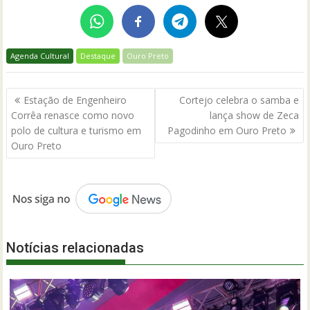
Agenda Cultural
Destaque
Ouro Preto
Navegação
Estação de Engenheiro
Cortejo celebra o samba e
de
Corrêa renasce como novo
lança show de Zeca
Post
polo de cultura e turismo em
Pagodinho em Ouro Preto
Ouro Preto
Notícias relacionadas