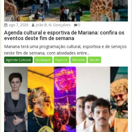
ago 7, 2026
João B. N. Gonçalves
0
Agenda cultural e esportiva de Mariana: confira os
eventos deste fim de semana
Mariana terá uma programação cultural, esportiva e de serviços
neste fim de semana, com atividades entre...
Agenda Cultural
Destaque
Esporte
Mariana
Saúde