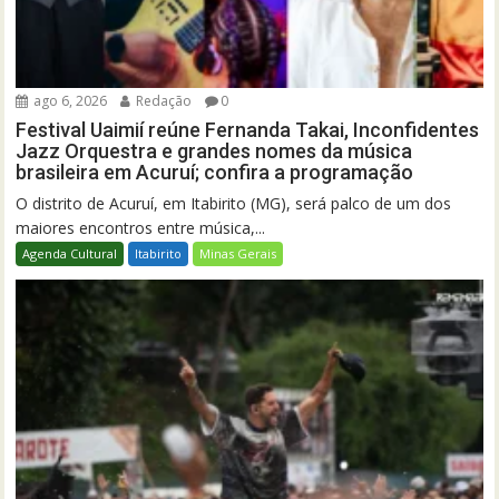
ago 6, 2026
Redação
0
Festival Uaimií reúne Fernanda Takai, Inconfidentes
Jazz Orquestra e grandes nomes da música
brasileira em Acuruí; confira a programação
O distrito de Acuruí, em Itabirito (MG), será palco de um dos
maiores encontros entre música,...
Agenda Cultural
Itabirito
Minas Gerais