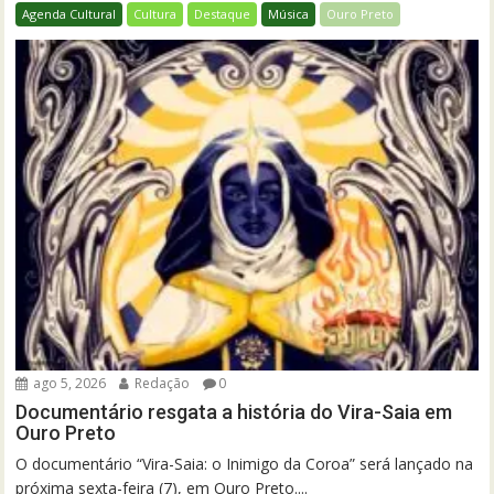
Agenda Cultural
Cultura
Destaque
Música
Ouro Preto
ago 5, 2026
Redação
0
Documentário resgata a história do Vira-Saia em
Ouro Preto
O documentário “Vira-Saia: o Inimigo da Coroa” será lançado na
próxima sexta-feira (7), em Ouro Preto....