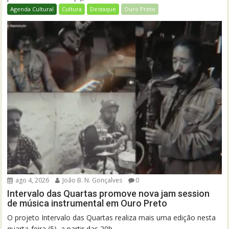
Agenda Cultural
Cultura
Destaque
Ouro Preto
ago 4, 2026
João B. N. Gonçalves
0
Intervalo das Quartas promove nova jam session
de música instrumental em Ouro Preto
O projeto Intervalo das Quartas realiza mais uma edição nesta
quarta-feira (5), a partir das 20h,...