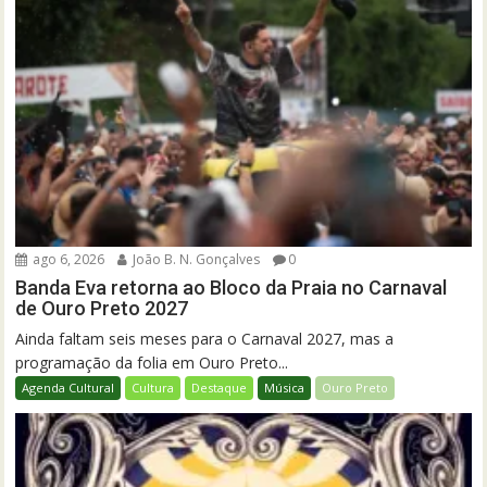
ago 6, 2026
João B. N. Gonçalves
0
Banda Eva retorna ao Bloco da Praia no Carnaval
de Ouro Preto 2027
Ainda faltam seis meses para o Carnaval 2027, mas a
programação da folia em Ouro Preto...
Agenda Cultural
Cultura
Destaque
Música
Ouro Preto