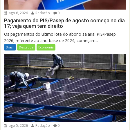
ago 6, 2026
Redação
0
Pagamento do PIS/Pasep de agosto começa no dia
17; veja quem tem direito
Os pagamentos do último lote do abono salarial PIS/Pasep
2026, referente ao ano-base de 2024, começam...
Brasil
Destaque
Economia
ago 5, 2026
Redação
0