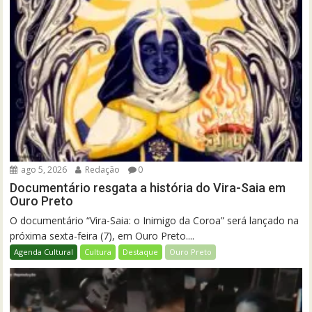
ago 5, 2026
Redação
0
Documentário resgata a história do Vira-Saia em
Ouro Preto
O documentário “Vira-Saia: o Inimigo da Coroa” será lançado na
próxima sexta-feira (7), em Ouro Preto....
Agenda Cultural
Cultura
Destaque
Ouro Preto