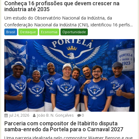
Conheça 16 profissões que devem crescer na
indústria até 2035
Um estudo do Observatório Nacional da Indústria, da
Confederação Nacional da Indústria (CNI), identificou 16 perfis...
Brasil
Destaque
Economia
Oportunidade
jul 24, 2026
João B. N. Gonçalves
0
Parceria com compositor de Itabirito disputa
samba-enredo da Portela para o Carnaval 2027
Uma parceria idealizada pelo compositor Wagner Benson e que