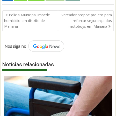
Navegação
Polícia Municipal impede
Vereador propõe projeto para
de
homicídio em distrito de
reforçar segurança dos
Post
Mariana
motoboys em Mariana
Notícias relacionadas