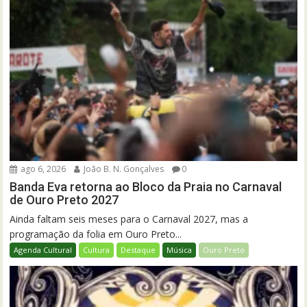
ago 6, 2026
João B. N. Gonçalves
0
Banda Eva retorna ao Bloco da Praia no Carnaval
de Ouro Preto 2027
Ainda faltam seis meses para o Carnaval 2027, mas a
programação da folia em Ouro Preto...
Agenda Cultural
Cultura
Destaque
Música
Ouro Preto