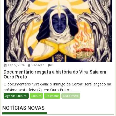
ago 5, 2026
Redação
0
Documentário resgata a história do Vira-Saia em
Ouro Preto
O documentário “Vira-Saia: o Inimigo da Coroa” será lançado na
próxima sexta-feira (7), em Ouro Preto....
Agenda Cultural
Cultura
Destaque
Ouro Preto
NOTÍCIAS NOVAS