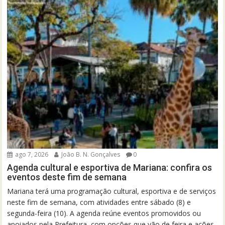
ago 7, 2026
João B. N. Gonçalves
0
Agenda cultural e esportiva de Mariana: confira os
eventos deste fim de semana
Mariana terá uma programação cultural, esportiva e de serviços
neste fim de semana, com atividades entre sábado (8) e
segunda-feira (10). A agenda reúne eventos promovidos ou
apoiados pela Prefeitura, com opções que vão de feira e ações