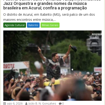
Jazz Orquestra e grandes nomes da música
brasileira em Acuruí; confira a programação
O distrito de Acuruí, em Itabirito (MG), será palco de um dos
maiores encontros entre música,...
Agenda Cultural
Itabirito
Minas Gerais
ago 6, 2026
João B. N. Gonçalves
0