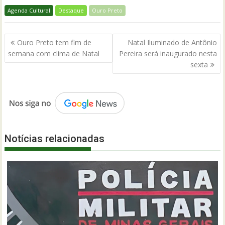
Agenda Cultural
Destaque
Ouro Preto
Navegação
Ouro Preto tem fim de
Natal Iluminado de Antônio
de
semana com clima de Natal
Pereira será inaugurado nesta
Post
sexta
Notícias relacionadas