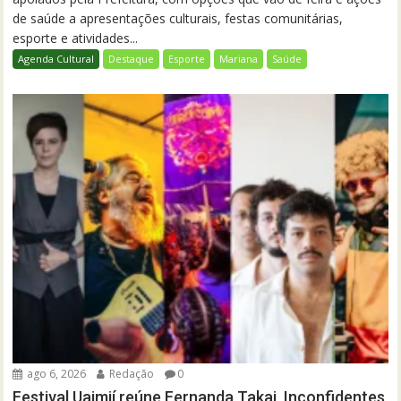
de saúde a apresentações culturais, festas comunitárias,
esporte e atividades...
Agenda Cultural
Destaque
Esporte
Mariana
Saúde
ago 6, 2026
Redação
0
Festival Uaimií reúne Fernanda Takai, Inconfidentes