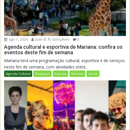
ago 7, 2026
João B. N. Gonçalves
0
Agenda cultural e esportiva de Mariana: confira os
eventos deste fim de semana
Mariana terá uma programação cultural, esportiva e de serviços
neste fim de semana, com atividades entre...
Agenda Cultural
Destaque
Esporte
Mariana
Saúde