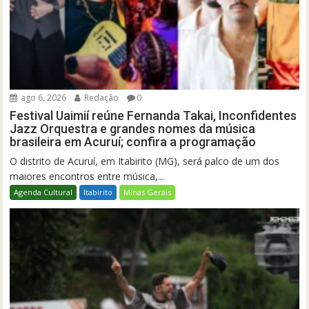
ago 6, 2026
Redação
0
Festival Uaimií reúne Fernanda Takai, Inconfidentes
Jazz Orquestra e grandes nomes da música
brasileira em Acuruí; confira a programação
O distrito de Acuruí, em Itabirito (MG), será palco de um dos
maiores encontros entre música,...
Agenda Cultural
Itabirito
Minas Gerais