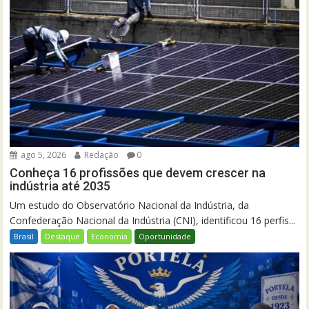
ago 5, 2026
Redação
0
Conheça 16 profissões que devem crescer na
indústria até 2035
Um estudo do Observatório Nacional da Indústria, da
Confederação Nacional da Indústria (CNI), identificou 16 perfis...
Brasil
Destaque
Economia
Oportunidade