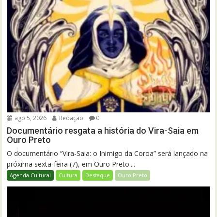
ago 5, 2026
Redação
0
Documentário resgata a história do Vira-Saia em
Ouro Preto
O documentário “Vira-Saia: o Inimigo da Coroa” será lançado na
próxima sexta-feira (7), em Ouro Preto....
Agenda Cultural
Cultura
Destaque
Ouro Preto