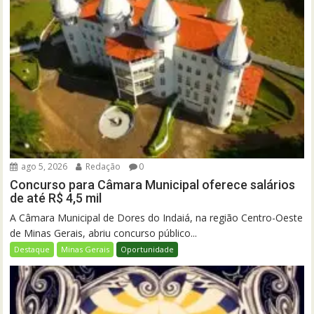
ago 5, 2026
Redação
0
Concurso para Câmara Municipal oferece salários
de até R$ 4,5 mil
A Câmara Municipal de Dores do Indaiá, na região Centro-Oeste
de Minas Gerais, abriu concurso público...
Destaque
Minas Gerais
Oportunidade