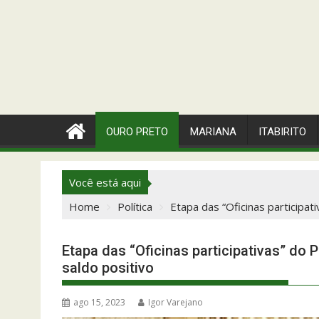
OURO PRETO
MARIANA
ITABIRITO
Você está aqui
Home
Política
Etapa das “Oficinas participat
Etapa das “Oficinas participativas” do 
saldo positivo
ago 15, 2023
Igor Varejano