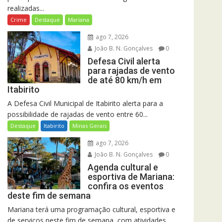
realizadas...
Crime
Destaque
Mariana
ago 7, 2026
João B. N. Gonçalves
0
Defesa Civil alerta
para rajadas de vento
de até 80 km/h em
Itabirito
A Defesa Civil Municipal de Itabirito alerta para a
possibilidade de rajadas de vento entre 60...
Destaque
Itabirito
Minas Gerais
ago 7, 2026
João B. N. Gonçalves
0
Agenda cultural e
esportiva de Mariana:
confira os eventos
deste fim de semana
Mariana terá uma programação cultural, esportiva e
de serviços neste fim de semana, com atividades