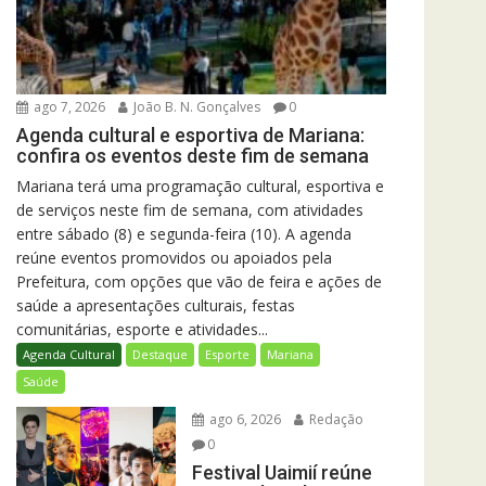
ago 7, 2026
João B. N. Gonçalves
0
Agenda cultural e esportiva de Mariana:
confira os eventos deste fim de semana
Mariana terá uma programação cultural, esportiva e
de serviços neste fim de semana, com atividades
entre sábado (8) e segunda-feira (10). A agenda
reúne eventos promovidos ou apoiados pela
Prefeitura, com opções que vão de feira e ações de
saúde a apresentações culturais, festas
comunitárias, esporte e atividades...
Agenda Cultural
Destaque
Esporte
Mariana
Saúde
ago 6, 2026
Redação
0
Festival Uaimií reúne