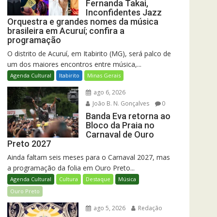
Fernanda Takai,
Inconfidentes Jazz
Orquestra e grandes nomes da música
brasileira em Acuruí; confira a
programação
O distrito de Acuruí, em Itabirito (MG), será palco de
um dos maiores encontros entre música,...
Agenda Cultural
Itabirito
Minas Gerais
ago 6, 2026
João B. N. Gonçalves
0
Banda Eva retorna ao
Bloco da Praia no
Carnaval de Ouro
Preto 2027
Ainda faltam seis meses para o Carnaval 2027, mas
a programação da folia em Ouro Preto...
Agenda Cultural
Cultura
Destaque
Música
Ouro Preto
ago 5, 2026
Redação