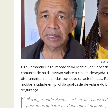
Sérgi
Luís Fernando Neto, morador do Morro São Sebastiã
comunidade na discussão sobre a cidade desejada. E
diretamente impactadas por suas características. Pa
moldar a cidade em prol da qualidade de vida e do 
segurança.
“É o lugar onde vivemos, e isso afeta nosso d
possamos debater a cidade que almejamos, 