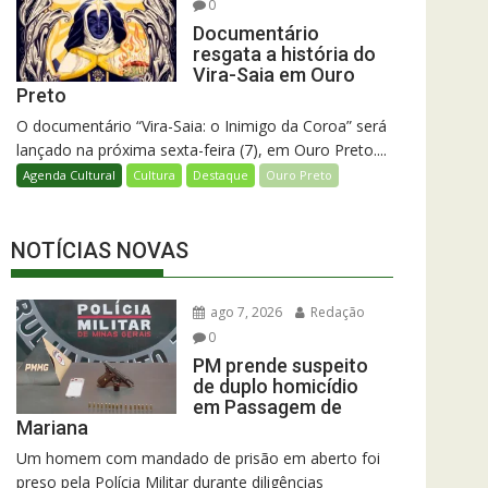
0
Documentário
resgata a história do
Vira-Saia em Ouro
Preto
O documentário “Vira-Saia: o Inimigo da Coroa” será
lançado na próxima sexta-feira (7), em Ouro Preto....
Agenda Cultural
Cultura
Destaque
Ouro Preto
NOTÍCIAS NOVAS
ago 7, 2026
Redação
0
PM prende suspeito
de duplo homicídio
em Passagem de
Mariana
Um homem com mandado de prisão em aberto foi
preso pela Polícia Militar durante diligências