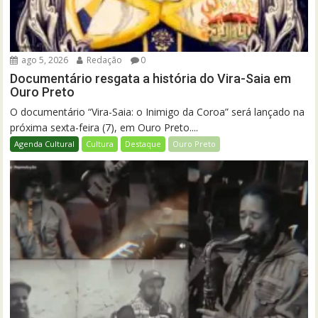
ago 5, 2026
Redação
0
Documentário resgata a história do Vira-Saia em
Ouro Preto
O documentário “Vira-Saia: o Inimigo da Coroa” será lançado na
próxima sexta-feira (7), em Ouro Preto....
Agenda Cultural
Cultura
Destaque
Ouro Preto