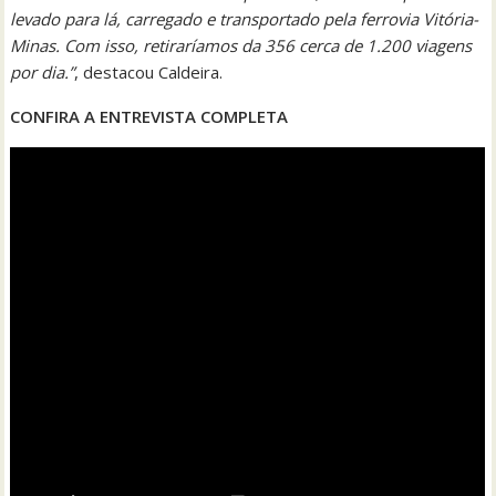
levado para lá, carregado e transportado pela ferrovia Vitória-
Minas. Com isso, retiraríamos da 356 cerca de 1.200 viagens
por dia.”
, destacou Caldeira.
CONFIRA A ENTREVISTA COMPLETA