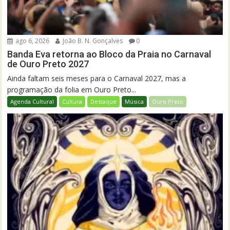
ago 6, 2026
João B. N. Gonçalves
0
Banda Eva retorna ao Bloco da Praia no Carnaval
de Ouro Preto 2027
Ainda faltam seis meses para o Carnaval 2027, mas a
programação da folia em Ouro Preto...
Agenda Cultural
Cultura
Destaque
Música
Ouro Preto