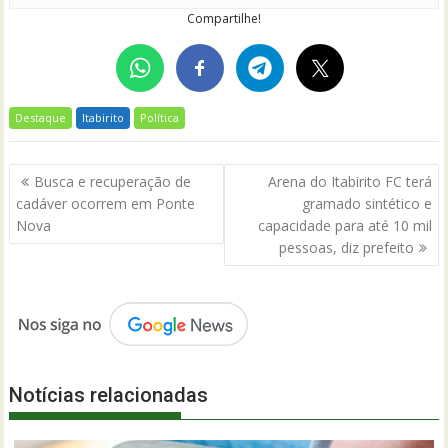
Compartilhe!
Destaque
Itabirito
Política
Navegação
Busca e recuperação de
Arena do Itabirito FC terá
de
cadáver ocorrem em Ponte
gramado sintético e
Post
Nova
capacidade para até 10 mil
pessoas, diz prefeito
Notícias relacionadas