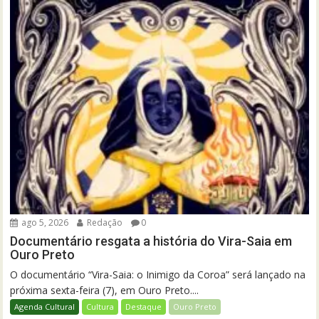
ago 5, 2026
Redação
0
Documentário resgata a história do Vira-Saia em
Ouro Preto
O documentário “Vira-Saia: o Inimigo da Coroa” será lançado na
próxima sexta-feira (7), em Ouro Preto....
Agenda Cultural
Cultura
Destaque
Ouro Preto