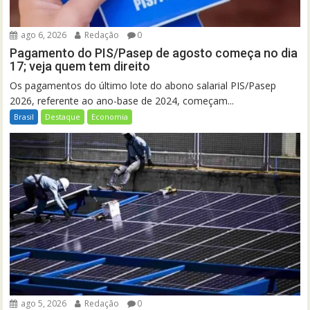
ago 6, 2026
Redação
0
Pagamento do PIS/Pasep de agosto começa no dia
17; veja quem tem direito
Os pagamentos do último lote do abono salarial PIS/Pasep
2026, referente ao ano-base de 2024, começam...
Brasil
Destaque
Economia
ago 5, 2026
Redação
0