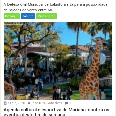
A Defesa Civil Municipal de Itabirito alerta para a possibilidade
de rajadas de vento entre 60...
Destaque
Itabirito
Minas Gerais
ago 7, 2026
João B. N. Gonçalves
0
Agenda cultural e esportiva de Mariana: confira os
eventos deste fim de semana