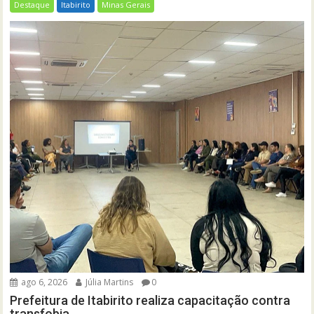
Destaque
Itabirito
Minas Gerais
ago 6, 2026
Júlia Martins
0
Prefeitura de Itabirito realiza capacitação contra
transfobia