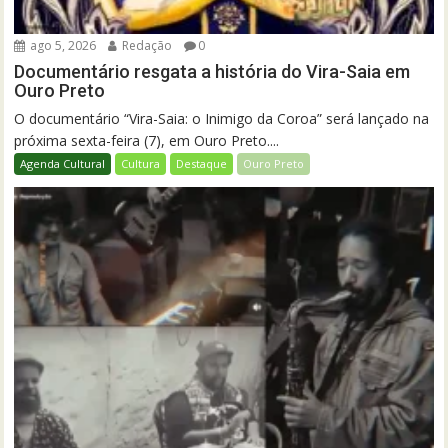
ago 5, 2026
Redação
0
Documentário resgata a história do Vira-Saia em
Ouro Preto
O documentário “Vira-Saia: o Inimigo da Coroa” será lançado na
próxima sexta-feira (7), em Ouro Preto....
Agenda Cultural
Cultura
Destaque
Ouro Preto