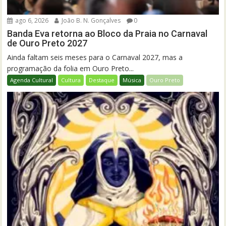
ago 6, 2026
João B. N. Gonçalves
0
Banda Eva retorna ao Bloco da Praia no Carnaval
de Ouro Preto 2027
Ainda faltam seis meses para o Carnaval 2027, mas a
programação da folia em Ouro Preto...
Agenda Cultural
Cultura
Destaque
Música
Ouro Preto