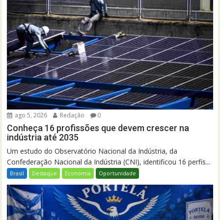
ago 5, 2026
Redação
0
Conheça 16 profissões que devem crescer na
indústria até 2035
Um estudo do Observatório Nacional da Indústria, da
Confederação Nacional da Indústria (CNI), identificou 16 perfis...
Brasil
Destaque
Economia
Oportunidade