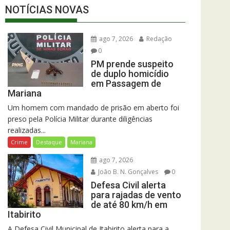
NOTÍCIAS NOVAS
ago 7, 2026
Redação
0
PM prende suspeito
de duplo homicídio
em Passagem de
Mariana
Um homem com mandado de prisão em aberto foi
preso pela Polícia Militar durante diligências
realizadas...
Crime
Destaque
Mariana
ago 7, 2026
João B. N. Gonçalves
0
Defesa Civil alerta
para rajadas de vento
de até 80 km/h em
Itabirito
A Defesa Civil Municipal de Itabirito alerta para a