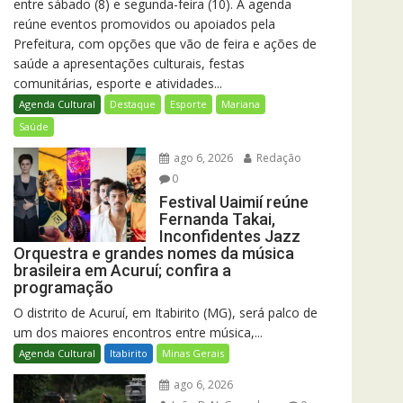
entre sábado (8) e segunda-feira (10). A agenda
reúne eventos promovidos ou apoiados pela
Prefeitura, com opções que vão de feira e ações de
saúde a apresentações culturais, festas
comunitárias, esporte e atividades...
Agenda Cultural
Destaque
Esporte
Mariana
Saúde
ago 6, 2026
Redação
0
Festival Uaimií reúne
Fernanda Takai,
Inconfidentes Jazz
Orquestra e grandes nomes da música
brasileira em Acuruí; confira a
programação
O distrito de Acuruí, em Itabirito (MG), será palco de
um dos maiores encontros entre música,...
Agenda Cultural
Itabirito
Minas Gerais
ago 6, 2026