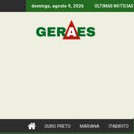
Skip
domingo, agosto 9, 2026
ÚLTIMAS NOTÍCIAS
to
content
OURO PRETO
MARIANA
ITABIRITO