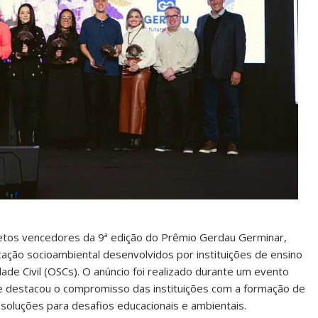
rojetos vencedores da 9ª edição do Prêmio Gerdau Germinar,
ucação socioambiental desenvolvidos por instituições de ensino
ade Civil (OSCs). O anúncio foi realizado durante um evento
s e destacou o compromisso das instituições com a formação de
soluções para desafios educacionais e ambientais.