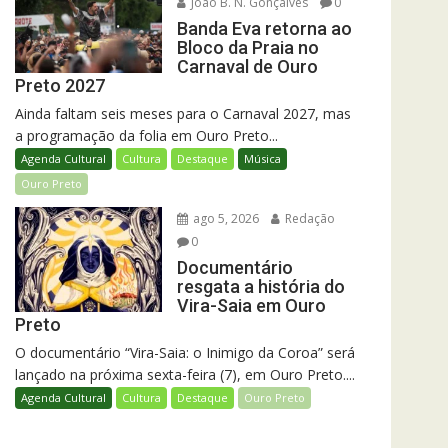
João B. N. Gonçalves
0
Banda Eva retorna ao
Bloco da Praia no
Carnaval de Ouro
Preto 2027
Ainda faltam seis meses para o Carnaval 2027, mas
a programação da folia em Ouro Preto...
Agenda Cultural
Cultura
Destaque
Música
Ouro Preto
ago 5, 2026
Redação
0
Documentário
resgata a história do
Vira-Saia em Ouro
Preto
O documentário “Vira-Saia: o Inimigo da Coroa” será
lançado na próxima sexta-feira (7), em Ouro Preto....
Agenda Cultural
Cultura
Destaque
Ouro Preto