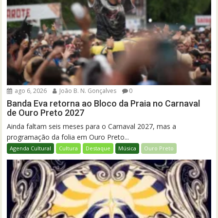
ago 6, 2026
João B. N. Gonçalves
0
Banda Eva retorna ao Bloco da Praia no Carnaval
de Ouro Preto 2027
Ainda faltam seis meses para o Carnaval 2027, mas a
programação da folia em Ouro Preto...
Agenda Cultural
Cultura
Destaque
Música
Ouro Preto