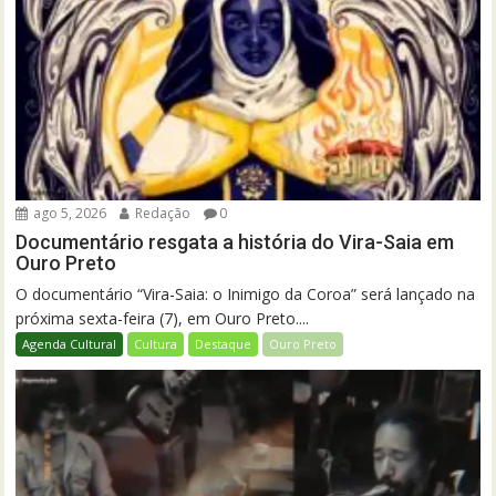
ago 5, 2026
Redação
0
Documentário resgata a história do Vira-Saia em
Ouro Preto
O documentário “Vira-Saia: o Inimigo da Coroa” será lançado na
próxima sexta-feira (7), em Ouro Preto....
Agenda Cultural
Cultura
Destaque
Ouro Preto