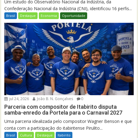
Um estudo do Observatório Nacional da Indústria, da
Confederação Nacional da Indústria (CNI), identificou 16 perfis...
Brasil
Destaque
Economia
Oportunidade
jul 24, 2026
João B. N. Gonçalves
0
Parceria com compositor de Itabirito disputa
samba-enredo da Portela para o Carnaval 2027
Uma parceria idealizada pelo compositor Wagner Benson e que
conta com a participação do itabiritense Pirulito...
Brasil
Cultura
Destaque
Itabirito