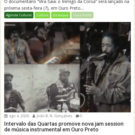
O documentário “Vira-Saia: o Inimigo da Coroa” será lançado na
próxima sexta-feira (7), em Ouro Preto....
Agenda Cultural
Cultura
Destaque
Ouro Preto
ago 4, 2026
João B. N. Gonçalves
0
Intervalo das Quartas promove nova jam session
de música instrumental em Ouro Preto