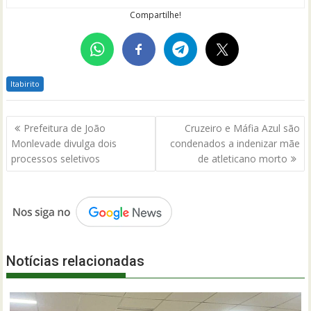
Compartilhe!
Itabirito
Navegação
Prefeitura de João
Cruzeiro e Máfia Azul são
de
Monlevade divulga dois
condenados a indenizar mãe
Post
processos seletivos
de atleticano morto
Notícias relacionadas