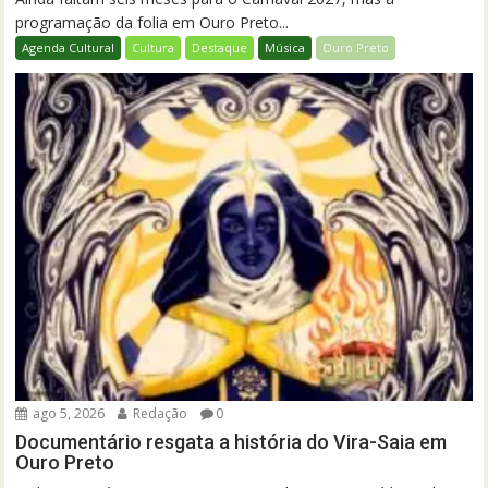
programação da folia em Ouro Preto...
Agenda Cultural
Cultura
Destaque
Música
Ouro Preto
ago 5, 2026
Redação
0
Documentário resgata a história do Vira-Saia em
Ouro Preto