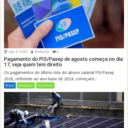
ago 6, 2026
Redação
0
Pagamento do PIS/Pasep de agosto começa no dia
17; veja quem tem direito
Os pagamentos do último lote do abono salarial PIS/Pasep
2026, referente ao ano-base de 2024, começam...
Brasil
Destaque
Economia