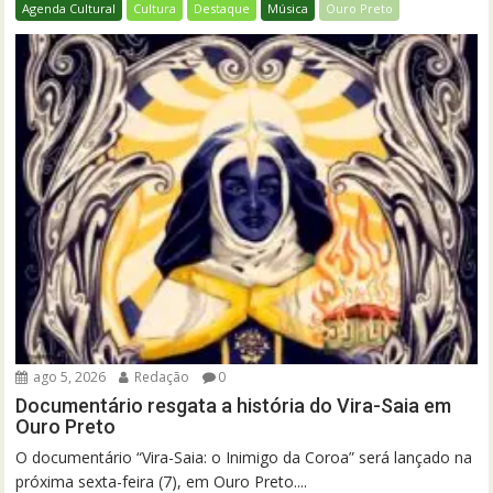
Agenda Cultural
Cultura
Destaque
Música
Ouro Preto
ago 5, 2026
Redação
0
Documentário resgata a história do Vira-Saia em
Ouro Preto
O documentário “Vira-Saia: o Inimigo da Coroa” será lançado na
próxima sexta-feira (7), em Ouro Preto....