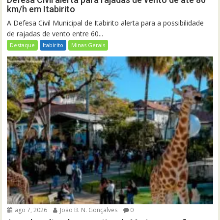
km/h em Itabirito
A Defesa Civil Municipal de Itabirito alerta para a possibilidade
de rajadas de vento entre 60...
Destaque
Itabirito
Minas Gerais
ago 7, 2026
João B. N. Gonçalves
0