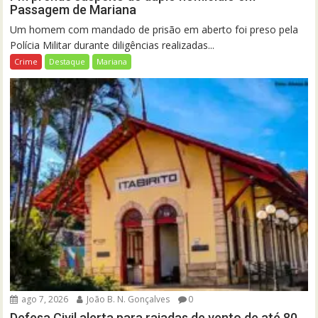
Passagem de Mariana
Um homem com mandado de prisão em aberto foi preso pela
Polícia Militar durante diligências realizadas...
Crime
Destaque
Mariana
ago 7, 2026
João B. N. Gonçalves
0
Defesa Civil alerta para rajadas de vento de até 80