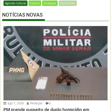
Agenda Cultural
Cultura
Destaque
Ouro Preto
NOTÍCIAS NOVAS
ago 7, 2026
Redação
0
PM prende suspeito de duplo homicídio em