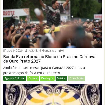
ago 6, 2026
João B. N. Gonçalves
0
Banda Eva retorna ao Bloco da Praia no Carnaval
de Ouro Preto 2027
Ainda faltam seis meses para o Carnaval 2027, mas a
programação da folia em Ouro Preto...
Agenda Cultural
Cultura
Destaque
Música
Ouro Preto