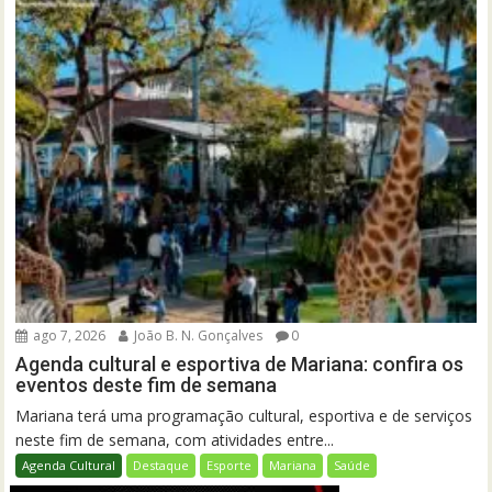
ago 7, 2026
João B. N. Gonçalves
0
Agenda cultural e esportiva de Mariana: confira os
eventos deste fim de semana
Mariana terá uma programação cultural, esportiva e de serviços
neste fim de semana, com atividades entre...
Agenda Cultural
Destaque
Esporte
Mariana
Saúde