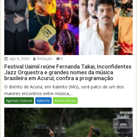
ago 6, 2026
Redação
0
Festival Uaimií reúne Fernanda Takai, Inconfidentes
Jazz Orquestra e grandes nomes da música
brasileira em Acuruí; confira a programação
O distrito de Acuruí, em Itabirito (MG), será palco de um dos
maiores encontros entre música,...
Agenda Cultural
Itabirito
Minas Gerais