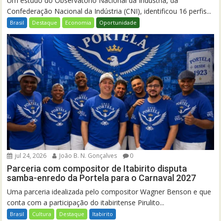
Um estudo do Observatório Nacional da Indústria, da
Confederação Nacional da Indústria (CNI), identificou 16 perfis...
Brasil
Destaque
Economia
Oportunidade
jul 24, 2026
João B. N. Gonçalves
0
Parceria com compositor de Itabirito disputa
samba-enredo da Portela para o Carnaval 2027
Uma parceria idealizada pelo compositor Wagner Benson e que
conta com a participação do itabiritense Pirulito...
Brasil
Cultura
Destaque
Itabirito