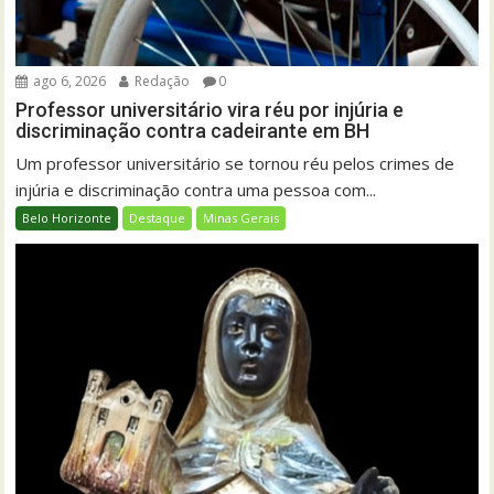
ago 6, 2026
Redação
0
Professor universitário vira réu por injúria e
discriminação contra cadeirante em BH
Um professor universitário se tornou réu pelos crimes de
injúria e discriminação contra uma pessoa com...
Belo Horizonte
Destaque
Minas Gerais