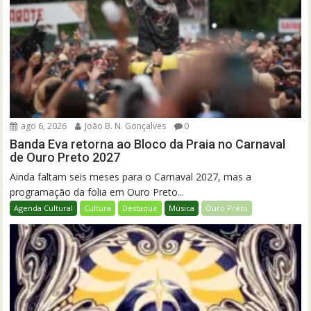
ago 6, 2026
João B. N. Gonçalves
0
Banda Eva retorna ao Bloco da Praia no Carnaval
de Ouro Preto 2027
Ainda faltam seis meses para o Carnaval 2027, mas a
programação da folia em Ouro Preto...
Agenda Cultural
Cultura
Destaque
Música
Ouro Preto