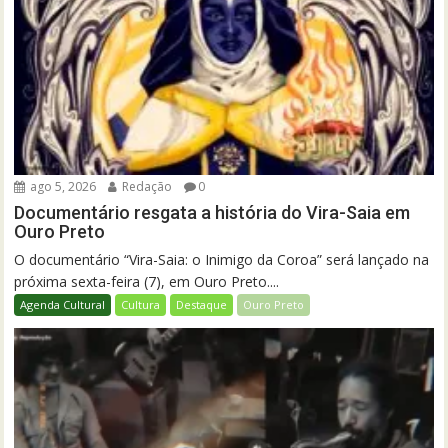
ago 5, 2026
Redação
0
Documentário resgata a história do Vira-Saia em
Ouro Preto
O documentário “Vira-Saia: o Inimigo da Coroa” será lançado na
próxima sexta-feira (7), em Ouro Preto....
Agenda Cultural
Cultura
Destaque
Ouro Preto