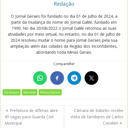
Redação
O Jornal Geraes foi fundado no dia 01 de Julho de 2024, a
partir da mudança do nome do Jornal Galilé, fundado em
1990. No dia 20/08/2022 o Jornal Galilé retornou as suas
atividades por meio virtual, no entanto, no dia 01 de julho de
2024 resolveu mudar o nome para Jornal Geraes pela sua
ampliação além das cidades da Região dos Inconfidentes,
abordando toda Minas Gerais.
Compartilhe!
Destaque
Mariana
Minas Gerais
Navegação
Prefeitura de Alfenas abre
Câmara de Itabirito recebe
de
45 vagas para Guarda Civil
visita de familiares de Carlos
Post
Municipal
Cavalieri