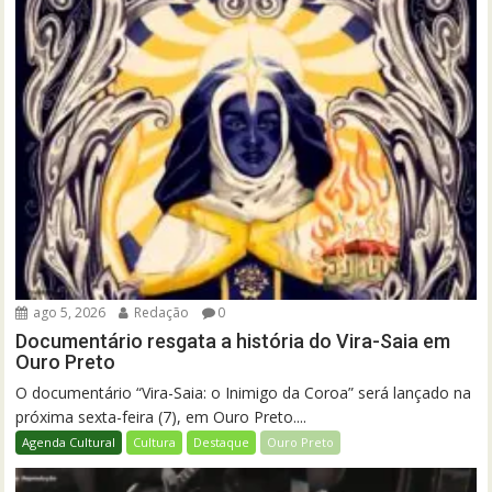
ago 5, 2026
Redação
0
Documentário resgata a história do Vira-Saia em
Ouro Preto
O documentário “Vira-Saia: o Inimigo da Coroa” será lançado na
próxima sexta-feira (7), em Ouro Preto....
Agenda Cultural
Cultura
Destaque
Ouro Preto