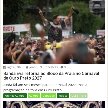
ago 6, 2026
João B. N. Gonçalves
0
Banda Eva retorna ao Bloco da Praia no Carnaval
de Ouro Preto 2027
Ainda faltam seis meses para o Carnaval 2027, mas a
programação da folia em Ouro Preto...
Agenda Cultural
Cultura
Destaque
Música
Ouro Preto