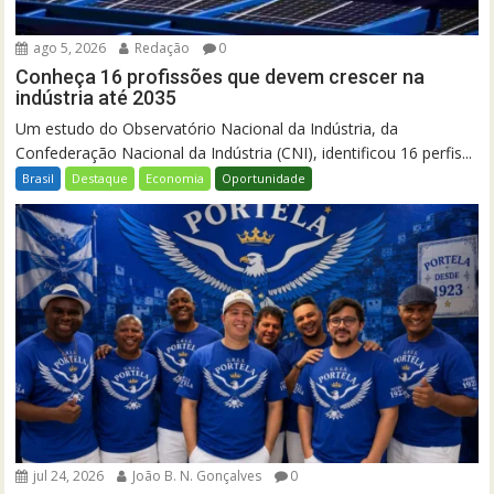
ago 5, 2026
Redação
0
Conheça 16 profissões que devem crescer na
indústria até 2035
Um estudo do Observatório Nacional da Indústria, da
Confederação Nacional da Indústria (CNI), identificou 16 perfis...
Brasil
Destaque
Economia
Oportunidade
jul 24, 2026
João B. N. Gonçalves
0