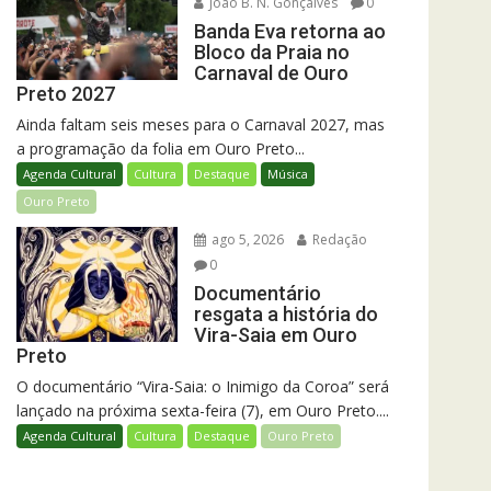
João B. N. Gonçalves
0
Banda Eva retorna ao
Bloco da Praia no
Carnaval de Ouro
Preto 2027
Ainda faltam seis meses para o Carnaval 2027, mas
a programação da folia em Ouro Preto...
Agenda Cultural
Cultura
Destaque
Música
Ouro Preto
ago 5, 2026
Redação
0
Documentário
resgata a história do
Vira-Saia em Ouro
Preto
O documentário “Vira-Saia: o Inimigo da Coroa” será
lançado na próxima sexta-feira (7), em Ouro Preto....
Agenda Cultural
Cultura
Destaque
Ouro Preto