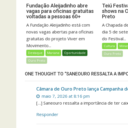
Fundação Aleijadinho abre
Teiú Festiv
vagas para oficinas gratuitas
shows na 
voltadas a pessoas 60+
Preto
A Fundação Aleijadinho está com
A Chapada de
novas vagas abertas para oficinas
dia 5 de set
gratuitas do projeto Viver em
do Festival...
Movimento...
Cultura
Minas
Destaque
Mariana
Oportunidade
Ouro Preto
Ouro Preto
ONE THOUGHT TO “SANEOURO RESSALTA A IMPO
Câmara de Ouro Preto lança Campanha d
maio 7, 2026 at 8:16 pm
[…] Saneouro ressalta a importância de ter cai
Responder