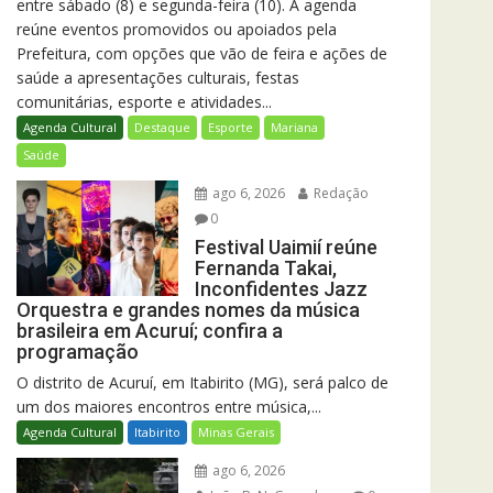
entre sábado (8) e segunda-feira (10). A agenda
reúne eventos promovidos ou apoiados pela
Prefeitura, com opções que vão de feira e ações de
saúde a apresentações culturais, festas
comunitárias, esporte e atividades...
Agenda Cultural
Destaque
Esporte
Mariana
Saúde
ago 6, 2026
Redação
0
Festival Uaimií reúne
Fernanda Takai,
Inconfidentes Jazz
Orquestra e grandes nomes da música
brasileira em Acuruí; confira a
programação
O distrito de Acuruí, em Itabirito (MG), será palco de
um dos maiores encontros entre música,...
Agenda Cultural
Itabirito
Minas Gerais
ago 6, 2026