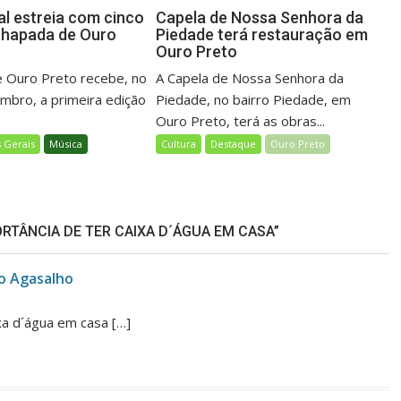
al estreia com cinco
Capela de Nossa Senhora da
Chapada de Ouro
Piedade terá restauração em
Ouro Preto
 Ouro Preto recebe, no
A Capela de Nossa Senhora da
embro, a primeira edição
Piedade, no bairro Piedade, em
Ouro Preto, terá as obras...
 Gerais
Música
Cultura
Destaque
Ouro Preto
RTÂNCIA DE TER CAIXA D´ÁGUA EM CASA”
o Agasalho
xa d´água em casa […]