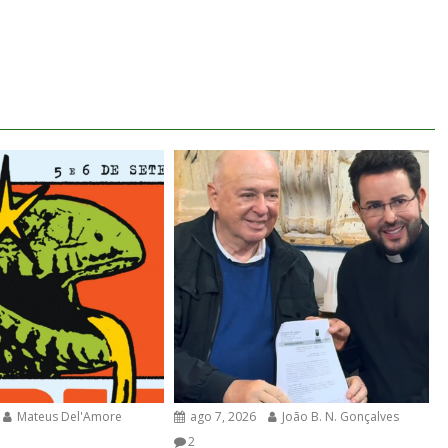
Mateus Del'Amore
ago 7, 2026
João B. N. Gonçalves
2