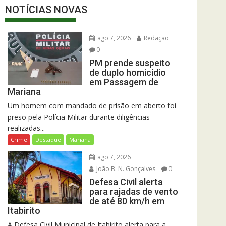
NOTÍCIAS NOVAS
ago 7, 2026
Redação
0
PM prende suspeito
de duplo homicídio
em Passagem de
Mariana
Um homem com mandado de prisão em aberto foi
preso pela Polícia Militar durante diligências
realizadas...
Crime
Destaque
Mariana
ago 7, 2026
João B. N. Gonçalves
0
Defesa Civil alerta
para rajadas de vento
de até 80 km/h em
Itabirito
A Defesa Civil Municipal de Itabirito alerta para a