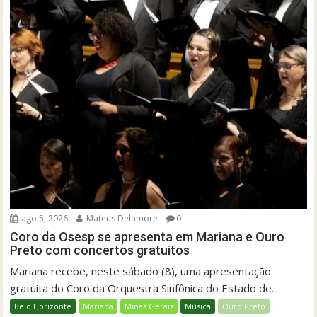
ago 5, 2026
Mateus Delamore
0
Coro da Osesp se apresenta em Mariana e Ouro
Preto com concertos gratuitos
Mariana recebe, neste sábado (8), uma apresentação
gratuita do Coro da Orquestra Sinfônica do Estado de...
Belo Horizonte
Mariana
Minas Gerais
Música
Ouro Preto