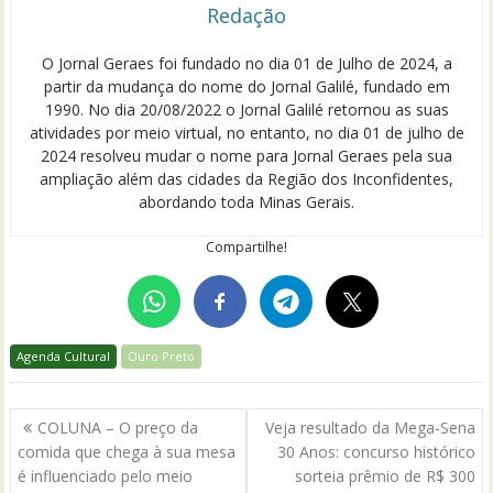
Redação
O Jornal Geraes foi fundado no dia 01 de Julho de 2024, a
partir da mudança do nome do Jornal Galilé, fundado em
1990. No dia 20/08/2022 o Jornal Galilé retornou as suas
atividades por meio virtual, no entanto, no dia 01 de julho de
2024 resolveu mudar o nome para Jornal Geraes pela sua
ampliação além das cidades da Região dos Inconfidentes,
abordando toda Minas Gerais.
Compartilhe!
Agenda Cultural
Ouro Preto
Navegação
COLUNA – O preço da
Veja resultado da Mega-Sena
de
comida que chega à sua mesa
30 Anos: concurso histórico
Post
é influenciado pelo meio
sorteia prêmio de R$ 300