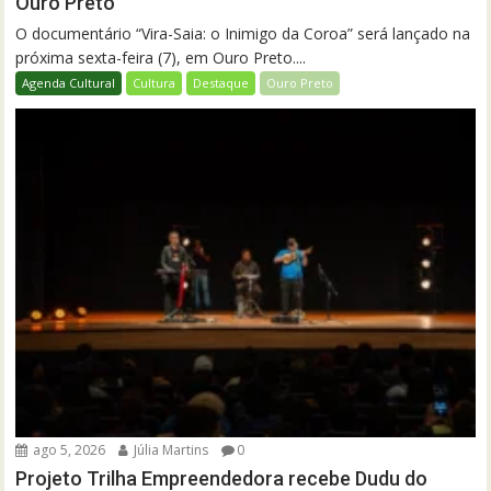
Ouro Preto
O documentário “Vira-Saia: o Inimigo da Coroa” será lançado na
próxima sexta-feira (7), em Ouro Preto....
Agenda Cultural
Cultura
Destaque
Ouro Preto
ago 5, 2026
Júlia Martins
0
Projeto Trilha Empreendedora recebe Dudu do