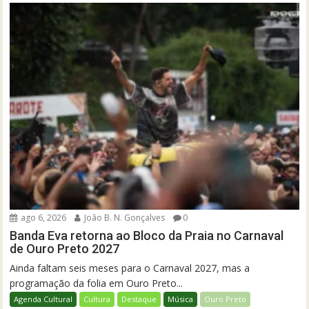
ago 6, 2026
João B. N. Gonçalves
0
Banda Eva retorna ao Bloco da Praia no Carnaval
de Ouro Preto 2027
Ainda faltam seis meses para o Carnaval 2027, mas a
programação da folia em Ouro Preto...
Agenda Cultural
Cultura
Destaque
Música
Ouro Preto