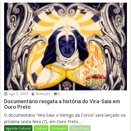
ago 5, 2026
Redação
0
Documentário resgata a história do Vira-Saia em
Ouro Preto
O documentário “Vira-Saia: o Inimigo da Coroa” será lançado na
próxima sexta-feira (7), em Ouro Preto....
Agenda Cultural
Cultura
Destaque
Ouro Preto