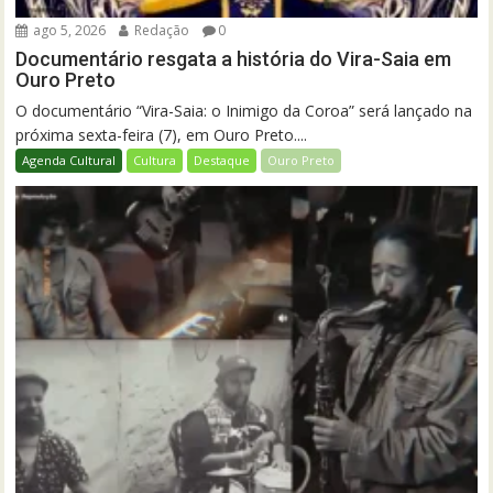
ago 5, 2026
Redação
0
Documentário resgata a história do Vira-Saia em
Ouro Preto
O documentário “Vira-Saia: o Inimigo da Coroa” será lançado na
próxima sexta-feira (7), em Ouro Preto....
Agenda Cultural
Cultura
Destaque
Ouro Preto