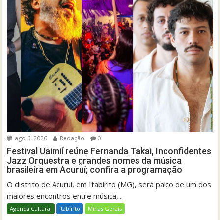
ago 6, 2026
Redação
0
Festival Uaimií reúne Fernanda Takai, Inconfidentes
Jazz Orquestra e grandes nomes da música
brasileira em Acuruí; confira a programação
O distrito de Acuruí, em Itabirito (MG), será palco de um dos
maiores encontros entre música,...
Agenda Cultural
Itabirito
Minas Gerais