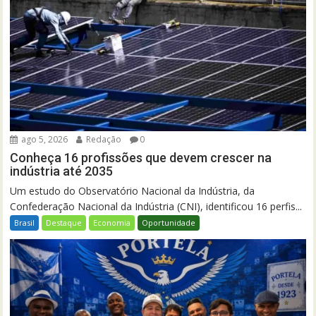
ago 5, 2026
Redação
0
Conheça 16 profissões que devem crescer na
indústria até 2035
Um estudo do Observatório Nacional da Indústria, da
Confederação Nacional da Indústria (CNI), identificou 16 perfis...
Brasil
Destaque
Economia
Oportunidade