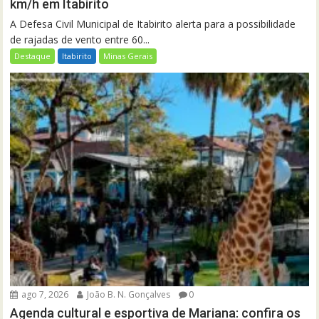
km/h em Itabirito
A Defesa Civil Municipal de Itabirito alerta para a possibilidade
de rajadas de vento entre 60...
Destaque
Itabirito
Minas Gerais
ago 7, 2026
João B. N. Gonçalves
0
Agenda cultural e esportiva de Mariana: confira os