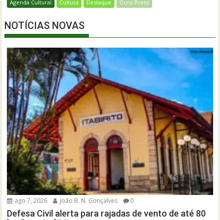
Agenda Cultural
Cultura
Destaque
Ouro Preto
NOTÍCIAS NOVAS
ago 7, 2026
João B. N. Gonçalves
0
Defesa Civil alerta para rajadas de vento de até 80