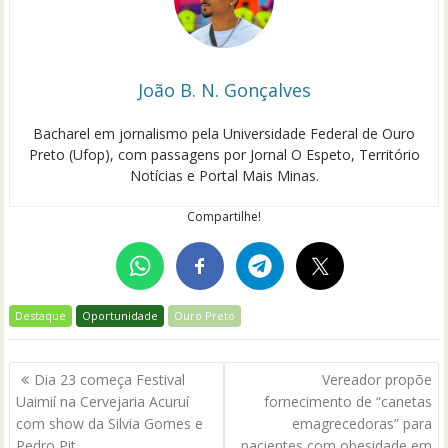
João B. N. Gonçalves
Bacharel em jornalismo pela Universidade Federal de Ouro
Preto (Ufop), com passagens por Jornal O Espeto, Território
Notícias e Portal Mais Minas.
Compartilhe!
Destaque
Oportunidade
Ouro Preto
Navegação
Dia 23 começa Festival
Vereador propõe
de
Uaimií na Cervejaria Acuruí
fornecimento de “canetas
Post
com show da Silvia Gomes e
emagrecedoras” para
Pedro Pit
pacientes com obesidade em