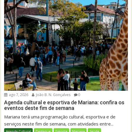
ago 7, 2026
João B. N. Gonçalves
0
Agenda cultural e esportiva de Mariana: confira os
eventos deste fim de semana
Mariana terá uma programação cultural, esportiva e de
serviços neste fim de semana, com atividades entre...
Agenda Cultural
Destaque
Esporte
Mariana
Saúde