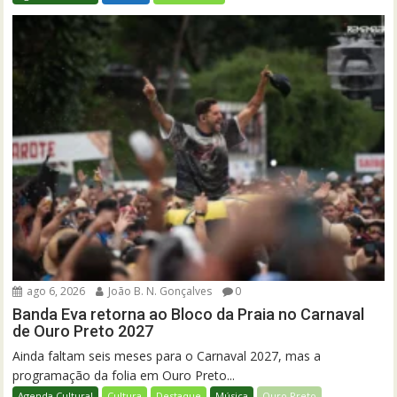
ago 6, 2026
João B. N. Gonçalves
0
Banda Eva retorna ao Bloco da Praia no Carnaval
de Ouro Preto 2027
Ainda faltam seis meses para o Carnaval 2027, mas a
programação da folia em Ouro Preto...
Agenda Cultural
Cultura
Destaque
Música
Ouro Preto