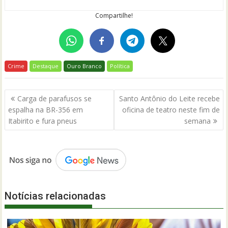
Compartilhe!
Crime
Destaque
Ouro Branco
Política
Navegação
Carga de parafusos se
Santo Antônio do Leite recebe
de
espalha na BR-356 em
oficina de teatro neste fim de
Post
Itabirito e fura pneus
semana
Notícias relacionadas