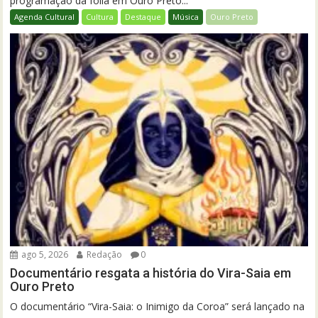
programação da folia em Ouro Preto...
Agenda Cultural
Cultura
Destaque
Música
Ouro Preto
ago 5, 2026
Redação
0
Documentário resgata a história do Vira-Saia em
Ouro Preto
O documentário “Vira-Saia: o Inimigo da Coroa” será lançado na