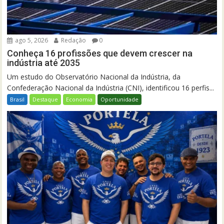
ago 5, 2026
Redação
0
Conheça 16 profissões que devem crescer na
indústria até 2035
Um estudo do Observatório Nacional da Indústria, da
Confederação Nacional da Indústria (CNI), identificou 16 perfis...
Brasil
Destaque
Economia
Oportunidade