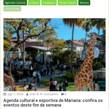
Agenda Cultural
Cultura
Destaque
Minas Gerais
Música
Ouro Preto
ago 7, 2026
João B. N. Gonçalves
0
Agenda cultural e esportiva de Mariana: confira os
eventos deste fim de semana