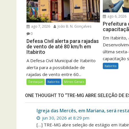
ago 6, 2026
Prefeitura 
ago 7, 2026
João B. N. Gonçalves
capacitaçã
0
Em Itabirito,
Defesa Civil alerta para rajadas
Desenvolvime
de vento de até 80 km/h em
última sexta-
Itabirito
capacitação s
A Defesa Civil Municipal de Itabirito
Itabirito
alerta para a possibilidade de
rajadas de vento entre 60...
Destaque
Itabirito
Minas Gerais
ONE THOUGHT TO “TRE-MG ABRE SELEÇÃO DE ES
Igreja das Mercês, em Mariana, será rest
jun 30, 2026 at 8:29 pm
[…] TRE-MG abre seleção de estágio em Itabir