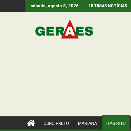
Skip
sábado, agosto 8, 2026
ÚLTIMAS NOTÍCIAS
to
content
OURO PRETO
MARIANA
ITABIRITO