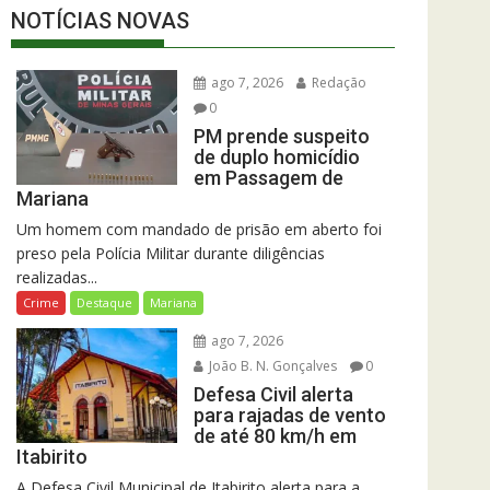
NOTÍCIAS NOVAS
ago 7, 2026
Redação
0
PM prende suspeito
de duplo homicídio
em Passagem de
Mariana
Um homem com mandado de prisão em aberto foi
preso pela Polícia Militar durante diligências
realizadas...
Crime
Destaque
Mariana
ago 7, 2026
João B. N. Gonçalves
0
Defesa Civil alerta
para rajadas de vento
de até 80 km/h em
Itabirito
A Defesa Civil Municipal de Itabirito alerta para a