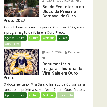
João B. N. Gonçalves
0
Banda Eva retorna ao
Bloco da Praia no
Carnaval de Ouro
Preto 2027
Ainda faltam seis meses para o Carnaval 2027, mas
a programação da folia em Ouro Preto...
Agenda Cultural
Cultura
Destaque
Música
Ouro Preto
ago 5, 2026
Redação
0
Documentário
resgata a história do
Vira-Saia em Ouro
Preto
O documentário “Vira-Saia: o Inimigo da Coroa” será
lançado na próxima sexta-feira (7), em Ouro Preto....
Agenda Cultural
Cultura
Destaque
Ouro Preto