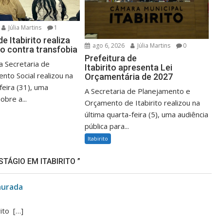
Júlia Martins
1
de Itabirito realiza
ago 6, 2026
Júlia Martins
0
o contra transfobia
Prefeitura de
 a Secretaria de
Itabirito apresenta Lei
nto Social realizou na
Orçamentária de 2027
feira (31), uma
A Secretaria de Planejamento e
obre a...
Orçamento de Itabirito realizou na
última quarta-feira (5), uma audiência
pública para...
Itabirito
TÁGIO EM ITABIRITO ”
aurada
ito […]