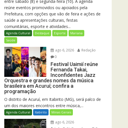
entre sábado (8) e segunda-feira (10). A agenda
reúne eventos promovidos ou apoiados pela
Prefeitura, com opções que vão de feira e ações de
saúde a apresentações culturais, festas
comunitárias, esporte e atividades...
Agenda Cultural
Destaque
Esporte
Mariana
Saúde
ago 6, 2026
Redação
0
Festival Uaimií reúne
Fernanda Takai,
Inconfidentes Jazz
Orquestra e grandes nomes da música
brasileira em Acuruí; confira a
programação
O distrito de Acuruí, em Itabirito (MG), será palco de
um dos maiores encontros entre música,...
Agenda Cultural
Itabirito
Minas Gerais
ago 6, 2026