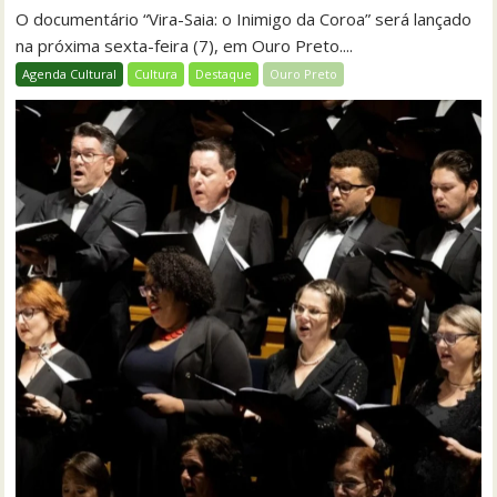
O documentário “Vira-Saia: o Inimigo da Coroa” será lançado
na próxima sexta-feira (7), em Ouro Preto....
Agenda Cultural
Cultura
Destaque
Ouro Preto