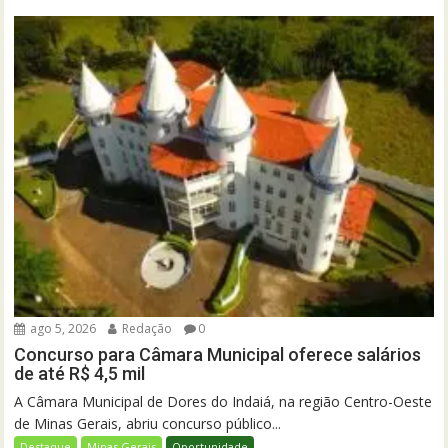
ago 5, 2026
Redação
0
Concurso para Câmara Municipal oferece salários
de até R$ 4,5 mil
A Câmara Municipal de Dores do Indaiá, na região Centro-Oeste
de Minas Gerais, abriu concurso público...
Destaque
Minas Gerais
Oportunidade