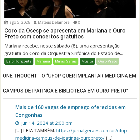
ago 5, 2026
Mateus Delamore
0
Coro da Osesp se apresenta em Mariana e Ouro
Preto com concertos gratuitos
Mariana recebe, neste sábado (8), uma apresentação
gratuita do Coro da Orquestra Sinfônica do Estado de...
Belo Horizonte
Mariana
Minas Gerais
Música
Ouro Preto
ONE THOUGHT TO “UFOP QUER IMPLANTAR MEDICINA EM
CAMPUS DE IPATINGA E BIBLIOTECA EM OURO PRETO”
Mais de 160 vagas de emprego oferecidas em
Congonhas
jun 14, 2024 at 2:00 pm
[…] LEIA TAMBÉM:
https://jornalgeraes.com.br/ufop-
medicina-campus-de-ipatinga-ouropreto/
[…]