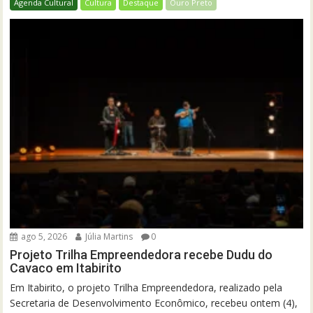
Agenda Cultural
Cultura
Destaque
Ouro Preto
ago 5, 2026
Júlia Martins
0
Projeto Trilha Empreendedora recebe Dudu do
Cavaco em Itabirito
Em Itabirito, o projeto Trilha Empreendedora, realizado pela
Secretaria de Desenvolvimento Econômico, recebeu ontem (4),