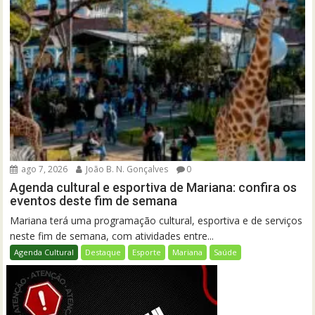
ago 7, 2026
João B. N. Gonçalves
0
Agenda cultural e esportiva de Mariana: confira os
eventos deste fim de semana
Mariana terá uma programação cultural, esportiva e de serviços
neste fim de semana, com atividades entre...
Agenda Cultural
Destaque
Esporte
Mariana
Saúde