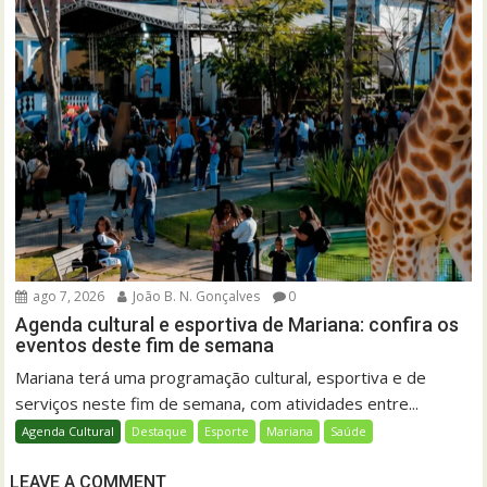
ago 7, 2026
João B. N. Gonçalves
0
Agenda cultural e esportiva de Mariana: confira os
eventos deste fim de semana
Mariana terá uma programação cultural, esportiva e de
serviços neste fim de semana, com atividades entre...
Agenda Cultural
Destaque
Esporte
Mariana
Saúde
LEAVE A COMMENT