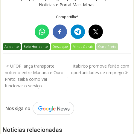
Notícias e Portal Mais Minas.
Compartilhe!
Acidente
Belo Horizonte
Destaque
Minas Gerais
Ouro Preto
Navegação
UFOP lança transporte
Itabirito promove feirão com
de
noturno entre Mariana e Ouro
oportunidades de emprego
Post
Preto; saiba como vai
funcionar o serviço
Notícias relacionadas