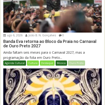
ago 6, 2026
João B. N. Gonçalves
0
Banda Eva retorna ao Bloco da Praia no Carnaval
de Ouro Preto 2027
Ainda faltam seis meses para o Carnaval 2027, mas a
programação da folia em Ouro Preto...
Agenda Cultural
Cultura
Destaque
Música
Ouro Preto