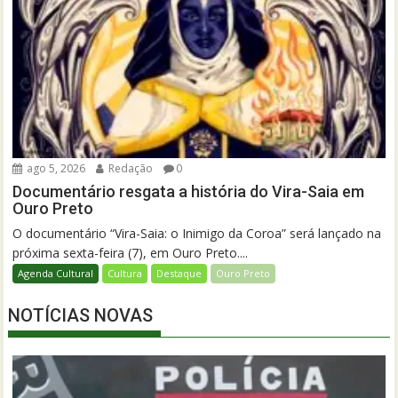
ago 5, 2026
Redação
0
Documentário resgata a história do Vira-Saia em
Ouro Preto
O documentário “Vira-Saia: o Inimigo da Coroa” será lançado na
próxima sexta-feira (7), em Ouro Preto....
Agenda Cultural
Cultura
Destaque
Ouro Preto
NOTÍCIAS NOVAS