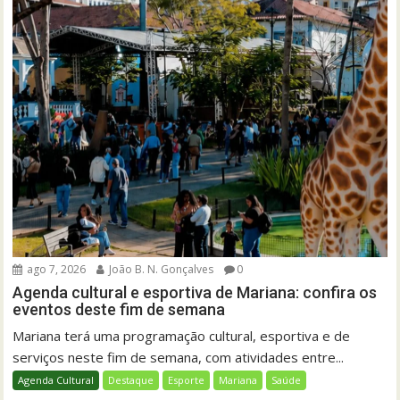
ago 7, 2026
João B. N. Gonçalves
0
Agenda cultural e esportiva de Mariana: confira os
eventos deste fim de semana
Mariana terá uma programação cultural, esportiva e de
serviços neste fim de semana, com atividades entre...
Agenda Cultural
Destaque
Esporte
Mariana
Saúde