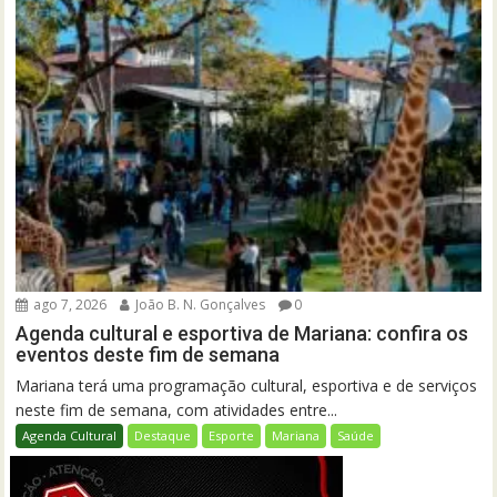
ago 7, 2026
João B. N. Gonçalves
0
Agenda cultural e esportiva de Mariana: confira os
eventos deste fim de semana
Mariana terá uma programação cultural, esportiva e de serviços
neste fim de semana, com atividades entre...
Agenda Cultural
Destaque
Esporte
Mariana
Saúde