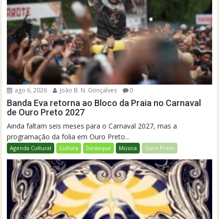
ago 6, 2026
João B. N. Gonçalves
0
Banda Eva retorna ao Bloco da Praia no Carnaval
de Ouro Preto 2027
Ainda faltam seis meses para o Carnaval 2027, mas a
programação da folia em Ouro Preto...
Agenda Cultural
Cultura
Destaque
Música
Ouro Preto