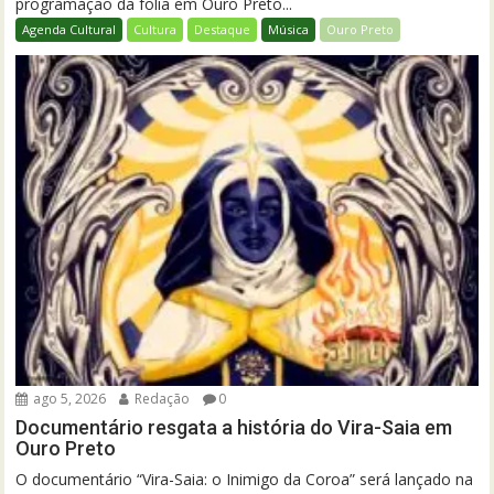
programação da folia em Ouro Preto...
Agenda Cultural
Cultura
Destaque
Música
Ouro Preto
ago 5, 2026
Redação
0
Documentário resgata a história do Vira-Saia em
Ouro Preto
O documentário “Vira-Saia: o Inimigo da Coroa” será lançado na