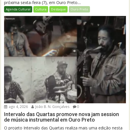
próxima sexta-feira (7), em Ouro Preto....
Agenda Cultural
Cultura
Destaque
Ouro Preto
ago 4, 2026
João B. N. Gonçalves
0
Intervalo das Quartas promove nova jam session
de música instrumental em Ouro Preto
O projeto Intervalo das Quartas realiza mais uma edição nesta