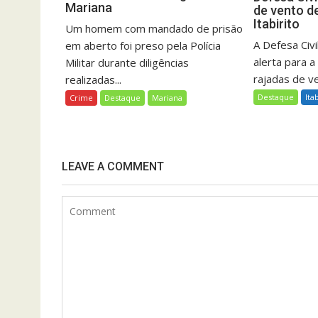
Mariana
de vento d
Itabirito
Um homem com mandado de prisão
A Defesa Civil
em aberto foi preso pela Polícia
alerta para a
Militar durante diligências
rajadas de ve
realizadas...
Destaque
Ita
Crime
Destaque
Mariana
LEAVE A COMMENT