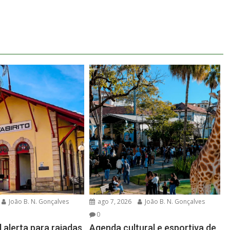
João B. N. Gonçalves
ago 7, 2026
João B. N. Gonçalves
0
l alerta para rajadas
Agenda cultural e esportiva de