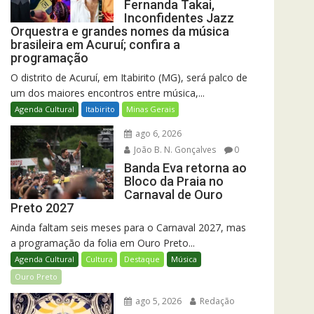
Fernanda Takai,
Inconfidentes Jazz
Orquestra e grandes nomes da música
brasileira em Acuruí; confira a
programação
O distrito de Acuruí, em Itabirito (MG), será palco de
um dos maiores encontros entre música,...
Agenda Cultural
Itabirito
Minas Gerais
ago 6, 2026
João B. N. Gonçalves
0
Banda Eva retorna ao
Bloco da Praia no
Carnaval de Ouro
Preto 2027
Ainda faltam seis meses para o Carnaval 2027, mas
a programação da folia em Ouro Preto...
Agenda Cultural
Cultura
Destaque
Música
Ouro Preto
ago 5, 2026
Redação