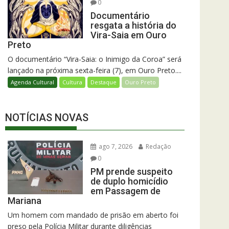
0
Documentário
resgata a história do
Vira-Saia em Ouro
Preto
O documentário “Vira-Saia: o Inimigo da Coroa” será
lançado na próxima sexta-feira (7), em Ouro Preto....
Agenda Cultural
Cultura
Destaque
Ouro Preto
NOTÍCIAS NOVAS
ago 7, 2026
Redação
0
PM prende suspeito
de duplo homicídio
em Passagem de
Mariana
Um homem com mandado de prisão em aberto foi
preso pela Polícia Militar durante diligências