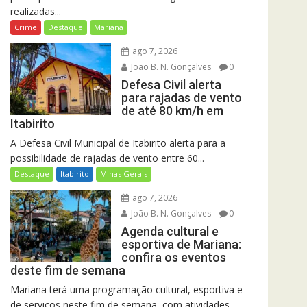
realizadas...
Crime
Destaque
Mariana
ago 7, 2026
João B. N. Gonçalves
0
Defesa Civil alerta
para rajadas de vento
de até 80 km/h em
Itabirito
A Defesa Civil Municipal de Itabirito alerta para a
possibilidade de rajadas de vento entre 60...
Destaque
Itabirito
Minas Gerais
ago 7, 2026
João B. N. Gonçalves
0
Agenda cultural e
esportiva de Mariana:
confira os eventos
deste fim de semana
Mariana terá uma programação cultural, esportiva e
de serviços neste fim de semana, com atividades