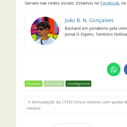
Geraes nas redes sociais. Estamos no
Facebook
, n
João B. N. Gonçalves
Bacharel em jornalismo pela Univ
Jornal O Espeto, Território Notíci
Destaque
Ouro Preto
Uncategorized
Navegação
Arrecadação da CFEM cresce mesmo com queda d
de
minério
Post