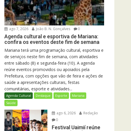
ago 7, 2026
João B. N. Gonçalves
0
Agenda cultural e esportiva de Mariana:
confira os eventos deste fim de semana
Mariana terá uma programação cultural, esportiva e
de serviços neste fim de semana, com atividades
entre sábado (8) e segunda-feira (10). A agenda
reúne eventos promovidos ou apoiados pela
Prefeitura, com opções que vão de feira e ações de
saúde a apresentações culturais, festas
comunitárias, esporte e atividades...
Agenda Cultural
Destaque
Esporte
Mariana
Saúde
ago 6, 2026
Redação
0
Festival Uaimií reúne