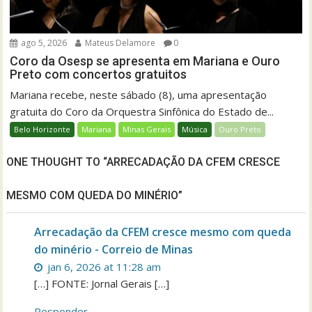
ago 5, 2026
Mateus Delamore
0
Coro da Osesp se apresenta em Mariana e Ouro
Preto com concertos gratuitos
Mariana recebe, neste sábado (8), uma apresentação
gratuita do Coro da Orquestra Sinfônica do Estado de...
Belo Horizonte
Mariana
Minas Gerais
Música
Ouro Preto
ONE THOUGHT TO “ARRECADAÇÃO DA CFEM CRESCE
MESMO COM QUEDA DO MINÉRIO”
Arrecadação da CFEM cresce mesmo com queda
do minério - Correio de Minas
jan 6, 2026 at 11:28 am
[…] FONTE: Jornal Gerais […]
Responder