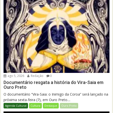
ago 5, 2026
Redação
0
Documentário resgata a história do Vira-Saia em
Ouro Preto
O documentário “Vira-Saia: o Inimigo da Coroa” será lançado na
próxima sexta-feira (7), em Ouro Preto....
Agenda Cultural
Cultura
Destaque
Ouro Preto