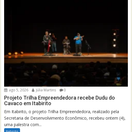
ago 5, 2026
Júlia Martins
0
Projeto Trilha Empreendedora recebe Dudu do
Cavaco em Itabirito
Em Itabirito, o projeto Trilha Empreendedora, realizado pela
Secretaria de Desenvolvimento Econômico, recebeu ontem (4),
uma palestra com...
Itabirito