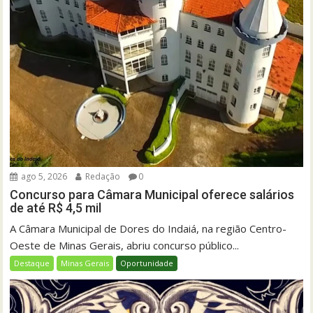
ago 5, 2026
Redação
0
Concurso para Câmara Municipal oferece salários
de até R$ 4,5 mil
A Câmara Municipal de Dores do Indaiá, na região Centro-
Oeste de Minas Gerais, abriu concurso público...
Destaque
Minas Gerais
Oportunidade