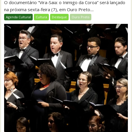
O documentário “Vira-Saia: o Inimigo da Coroa” será lançado
na próxima sexta-feira (7), em Ouro Preto....
Agenda Cultural
Cultura
Destaque
Ouro Preto