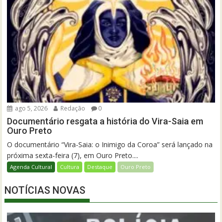
ago 5, 2026
Redação
0
Documentário resgata a história do Vira-Saia em
Ouro Preto
O documentário “Vira-Saia: o Inimigo da Coroa” será lançado na
próxima sexta-feira (7), em Ouro Preto....
Agenda Cultural
Cultura
Destaque
Ouro Preto
NOTÍCIAS NOVAS