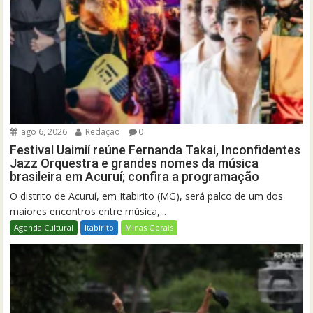
ago 6, 2026
Redação
0
Festival Uaimií reúne Fernanda Takai, Inconfidentes
Jazz Orquestra e grandes nomes da música
brasileira em Acuruí; confira a programação
O distrito de Acuruí, em Itabirito (MG), será palco de um dos
maiores encontros entre música,...
Agenda Cultural
Itabirito
Minas Gerais