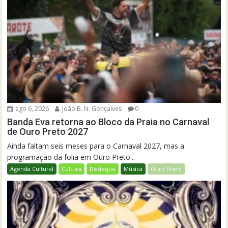
ago 6, 2026
João B. N. Gonçalves
0
Banda Eva retorna ao Bloco da Praia no Carnaval
de Ouro Preto 2027
Ainda faltam seis meses para o Carnaval 2027, mas a
programação da folia em Ouro Preto...
Agenda Cultural
Cultura
Destaque
Música
Ouro Preto