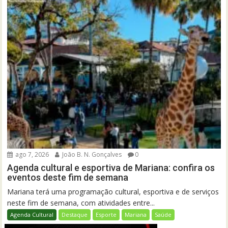
ago 7, 2026
João B. N. Gonçalves
0
Agenda cultural e esportiva de Mariana: confira os
eventos deste fim de semana
Mariana terá uma programação cultural, esportiva e de serviços
neste fim de semana, com atividades entre...
Agenda Cultural
Destaque
Esporte
Mariana
Saúde