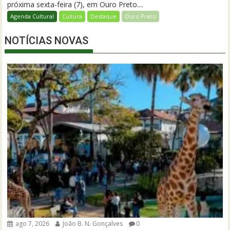
próxima sexta-feira (7), em Ouro Preto....
Agenda Cultural
Cultura
Destaque
Ouro Preto
NOTÍCIAS NOVAS
ago 7, 2026
João B. N. Gonçalves
0