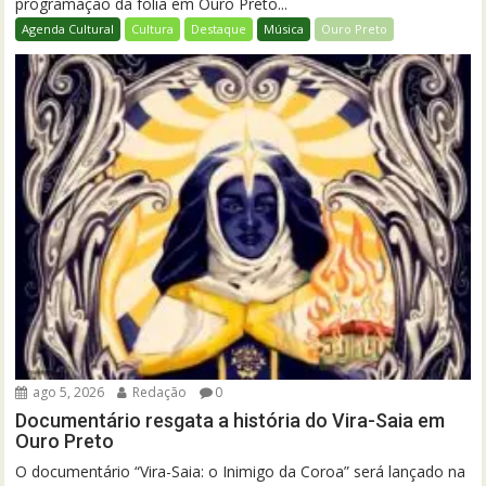
programação da folia em Ouro Preto...
Agenda Cultural
Cultura
Destaque
Música
Ouro Preto
ago 5, 2026
Redação
0
Documentário resgata a história do Vira-Saia em
Ouro Preto
O documentário “Vira-Saia: o Inimigo da Coroa” será lançado na