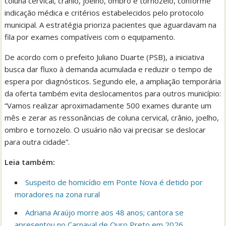
coluna cervical, crânio, joelho, ombro e tornozelo, conforme
indicação médica e critérios estabelecidos pelo protocolo
municipal. A estratégia prioriza pacientes que aguardavam na
fila por exames compatíveis com o equipamento.
De acordo com o prefeito Juliano Duarte (PSB), a iniciativa
busca dar fluxo à demanda acumulada e reduzir o tempo de
espera por diagnósticos. Segundo ele, a ampliação temporária
da oferta também evita deslocamentos para outros município:
“Vamos realizar aproximadamente 500 exames durante um
mês e zerar as ressonâncias de coluna cervical, crânio, joelho,
ombro e tornozelo. O usuário não vai precisar se deslocar
para outra cidade”.
Leia também:
Suspeito de homicídio em Ponte Nova é detido por
moradores na zona rural
Adriana Araújo morre aos 48 anos; cantora se
apresentou no Carnaval de Ouro Preto em 2026