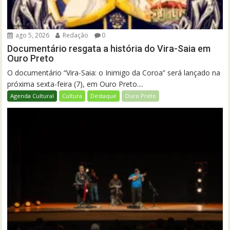
ago 5, 2026
Redação
0
Documentário resgata a história do Vira-Saia em
Ouro Preto
O documentário “Vira-Saia: o Inimigo da Coroa” será lançado na
próxima sexta-feira (7), em Ouro Preto....
Agenda Cultural
Cultura
Destaque
Ouro Preto