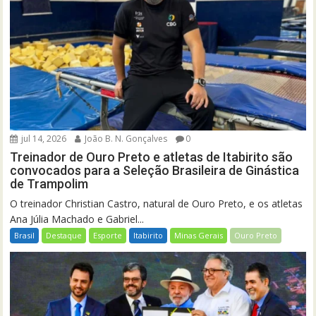
jul 14, 2026
João B. N. Gonçalves
0
Treinador de Ouro Preto e atletas de Itabirito são
convocados para a Seleção Brasileira de Ginástica
de Trampolim
O treinador Christian Castro, natural de Ouro Preto, e os atletas
Ana Júlia Machado e Gabriel...
Brasil
Destaque
Esporte
Itabirito
Minas Gerais
Ouro Preto