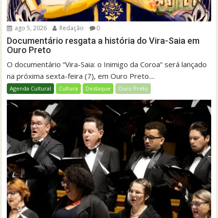
ago 5, 2026
Redação
0
Documentário resgata a história do Vira-Saia em
Ouro Preto
O documentário “Vira-Saia: o Inimigo da Coroa” será lançado
na próxima sexta-feira (7), em Ouro Preto....
Agenda Cultural
Cultura
Destaque
Ouro Preto