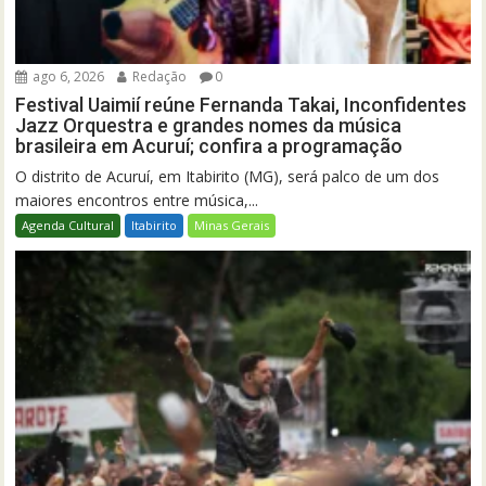
ago 6, 2026
Redação
0
Festival Uaimií reúne Fernanda Takai, Inconfidentes
Jazz Orquestra e grandes nomes da música
brasileira em Acuruí; confira a programação
O distrito de Acuruí, em Itabirito (MG), será palco de um dos
maiores encontros entre música,...
Agenda Cultural
Itabirito
Minas Gerais