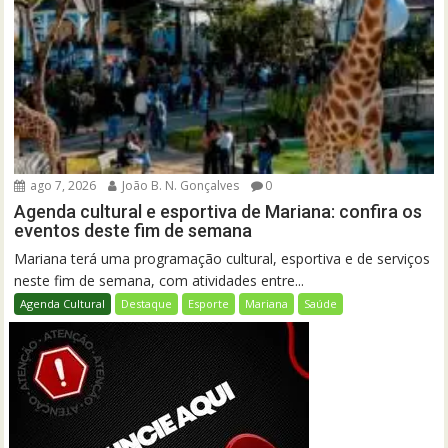
ago 7, 2026
João B. N. Gonçalves
0
Agenda cultural e esportiva de Mariana: confira os
eventos deste fim de semana
Mariana terá uma programação cultural, esportiva e de serviços
neste fim de semana, com atividades entre...
Agenda Cultural
Destaque
Esporte
Mariana
Saúde