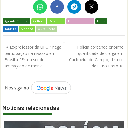
Agenda Cultural
Cultura
Destaque
Entretenimento
Filme
Itabirito
Mariana
Ouro Preto
Navegação
Ex-professor da UFOP nega
Polícia apreende enorme
de
participação na invasão em
quantidade de droga em
Post
Brasília: “Estou sendo
Cachoeira do Campo, distrito
ameaçado de morte”
de Ouro Preto
Notícias relacionadas