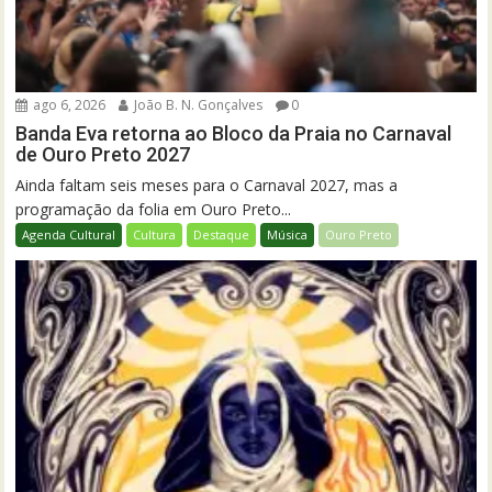
ago 6, 2026
João B. N. Gonçalves
0
Banda Eva retorna ao Bloco da Praia no Carnaval
de Ouro Preto 2027
Ainda faltam seis meses para o Carnaval 2027, mas a
programação da folia em Ouro Preto...
Agenda Cultural
Cultura
Destaque
Música
Ouro Preto