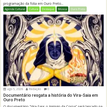
programação da folia em Ouro Preto...
Agenda Cultural
Cultura
Destaque
Música
Ouro Preto
ago 5, 2026
Redação
0
Documentário resgata a história do Vira-Saia em
Ouro Preto
O documentário “Vira-Saia: o Inimigo da Coroa” será lançado na