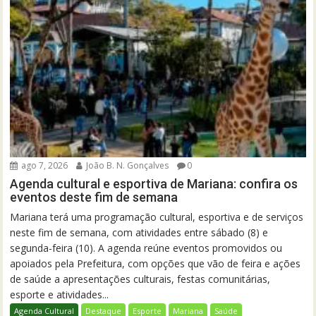
ago 7, 2026
João B. N. Gonçalves
0
Agenda cultural e esportiva de Mariana: confira os
eventos deste fim de semana
Mariana terá uma programação cultural, esportiva e de serviços
neste fim de semana, com atividades entre sábado (8) e
segunda-feira (10). A agenda reúne eventos promovidos ou
apoiados pela Prefeitura, com opções que vão de feira e ações
de saúde a apresentações culturais, festas comunitárias,
esporte e atividades...
Agenda Cultural
Destaque
Esporte
Mariana
Saúde