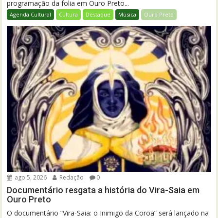
programação da folia em Ouro Preto...
Agenda Cultural
Cultura
Destaque
Música
Ouro Preto
ago 5, 2026
Redação
0
Documentário resgata a história do Vira-Saia em
Ouro Preto
O documentário “Vira-Saia: o Inimigo da Coroa” será lançado na