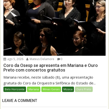
ago 5, 2026
Mateus Delamore
0
Coro da Osesp se apresenta em Mariana e Ouro
Preto com concertos gratuitos
Mariana recebe, neste sábado (8), uma apresentação
gratuita do Coro da Orquestra Sinfônica do Estado de...
Belo Horizonte
Mariana
Minas Gerais
Música
Ouro Preto
LEAVE A COMMENT