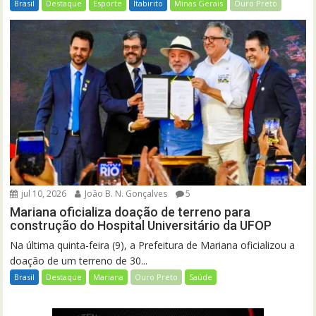
Brasil
Destaque
Esporte
Itabirito
Minas Gerais
Ouro Preto
jul 10, 2026
João B. N. Gonçalves
5
Mariana oficializa doação de terreno para
construção do Hospital Universitário da UFOP
Na última quinta-feira (9), a Prefeitura de Mariana oficializou a
doação de um terreno de 30...
Brasil
Destaque
Mariana
Ouro Preto
Saúde