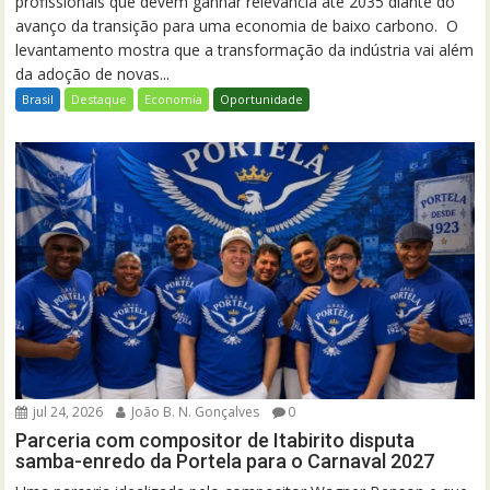
profissionais que devem ganhar relevância até 2035 diante do
avanço da transição para uma economia de baixo carbono. O
levantamento mostra que a transformação da indústria vai além
da adoção de novas...
Brasil
Destaque
Economia
Oportunidade
jul 24, 2026
João B. N. Gonçalves
0
Parceria com compositor de Itabirito disputa
samba-enredo da Portela para o Carnaval 2027