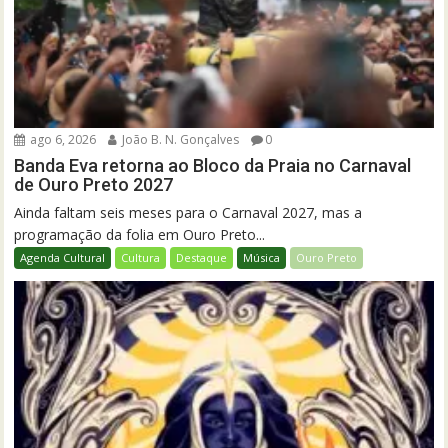
ago 6, 2026
João B. N. Gonçalves
0
Banda Eva retorna ao Bloco da Praia no Carnaval
de Ouro Preto 2027
Ainda faltam seis meses para o Carnaval 2027, mas a
programação da folia em Ouro Preto...
Agenda Cultural
Cultura
Destaque
Música
Ouro Preto