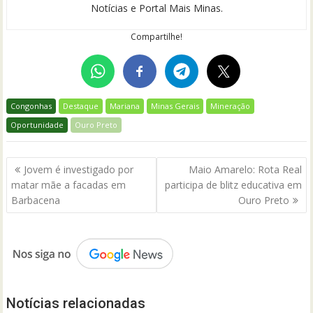
Notícias e Portal Mais Minas.
Compartilhe!
Congonhas
Destaque
Mariana
Minas Gerais
Mineração
Oportunidade
Ouro Preto
Navegação
Jovem é investigado por
Maio Amarelo: Rota Real
de
matar mãe a facadas em
participa de blitz educativa em
Post
Barbacena
Ouro Preto
Notícias relacionadas