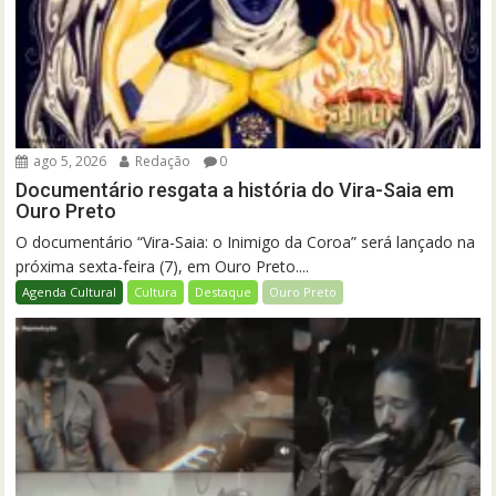
ago 5, 2026
Redação
0
Documentário resgata a história do Vira-Saia em
Ouro Preto
O documentário “Vira-Saia: o Inimigo da Coroa” será lançado na
próxima sexta-feira (7), em Ouro Preto....
Agenda Cultural
Cultura
Destaque
Ouro Preto