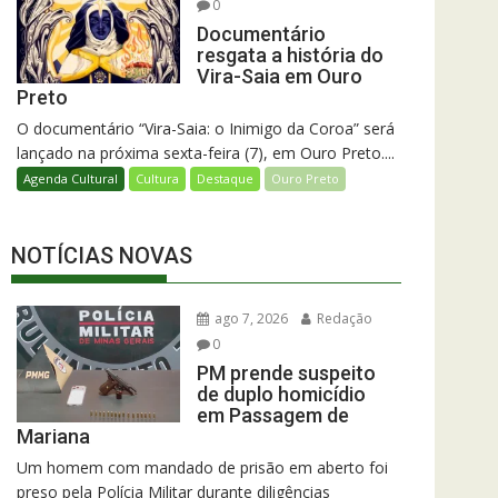
0
Documentário
resgata a história do
Vira-Saia em Ouro
Preto
O documentário “Vira-Saia: o Inimigo da Coroa” será
lançado na próxima sexta-feira (7), em Ouro Preto....
Agenda Cultural
Cultura
Destaque
Ouro Preto
NOTÍCIAS NOVAS
ago 7, 2026
Redação
0
PM prende suspeito
de duplo homicídio
em Passagem de
Mariana
Um homem com mandado de prisão em aberto foi
preso pela Polícia Militar durante diligências