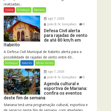
realizadas...
Crime
Destaque
Mariana
ago 7, 2026
João B. N. Gonçalves
0
Defesa Civil alerta
para rajadas de vento
de até 80 km/h em
Itabirito
A Defesa Civil Municipal de Itabirito alerta para a
possibilidade de rajadas de vento entre 60...
Destaque
Itabirito
Minas Gerais
ago 7, 2026
João B. N. Gonçalves
0
Agenda cultural e
esportiva de Mariana:
confira os eventos
deste fim de semana
Mariana terá uma programação cultural, esportiva e
de serviços neste fim de semana, com atividades