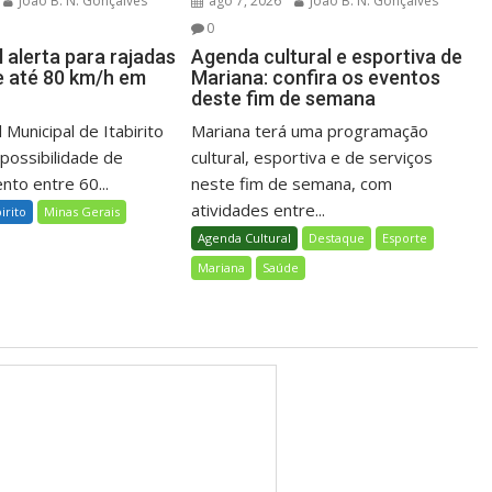
João B. N. Gonçalves
ago 7, 2026
João B. N. Gonçalves
0
l alerta para rajadas
Agenda cultural e esportiva de
e até 80 km/h em
Mariana: confira os eventos
deste fim de semana
 Municipal de Itabirito
Mariana terá uma programação
 possibilidade de
cultural, esportiva e de serviços
nto entre 60...
neste fim de semana, com
atividades entre...
birito
Minas Gerais
Agenda Cultural
Destaque
Esporte
Mariana
Saúde