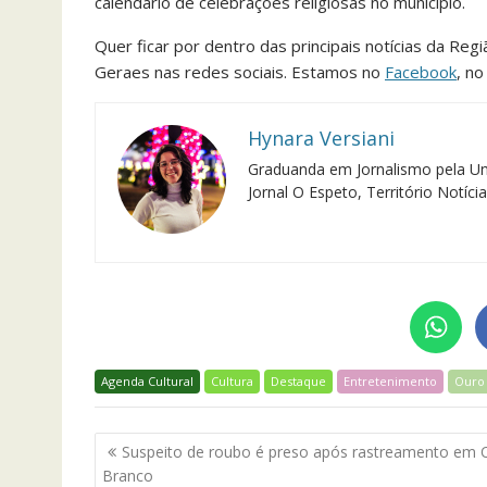
calendário de celebrações religiosas no município.
Quer ficar por dentro das principais notícias da Reg
Geraes nas redes sociais. Estamos no
Facebook
, n
Hynara Versiani
Graduanda em Jornalismo pela Un
Jornal O Espeto, Território Notíc
Agenda Cultural
Cultura
Destaque
Entretenimento
Ouro
Navegação
Suspeito de roubo é preso após rastreamento em 
de
Branco