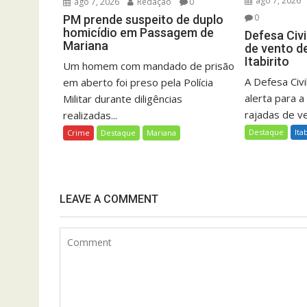
ago 7, 2026
ago 7, 2026
Redação
0
0
PM prende suspeito de duplo
homicídio em Passagem de
Defesa Civi
Mariana
de vento d
Itabirito
Um homem com mandado de prisão
A Defesa Civil
em aberto foi preso pela Polícia
alerta para a
Militar durante diligências
rajadas de ve
realizadas...
Destaque
Ita
Crime
Destaque
Mariana
LEAVE A COMMENT