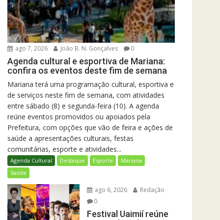
ago 7, 2026
João B. N. Gonçalves
0
Agenda cultural e esportiva de Mariana:
confira os eventos deste fim de semana
Mariana terá uma programação cultural, esportiva e
de serviços neste fim de semana, com atividades
entre sábado (8) e segunda-feira (10). A agenda
reúne eventos promovidos ou apoiados pela
Prefeitura, com opções que vão de feira e ações de
saúde a apresentações culturais, festas
comunitárias, esporte e atividades...
Agenda Cultural
Destaque
Esporte
Mariana
Saúde
ago 6, 2026
Redação
0
Festival Uaimií reúne