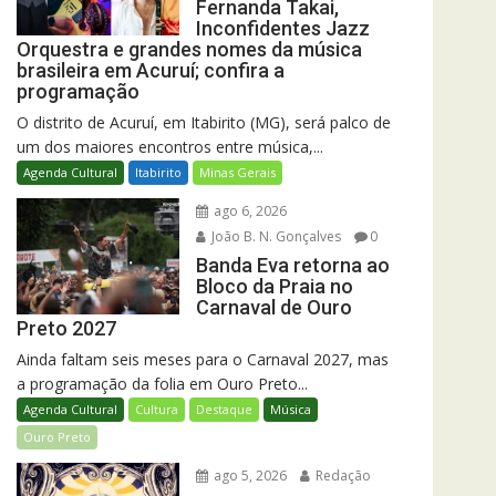
Fernanda Takai,
Inconfidentes Jazz
Orquestra e grandes nomes da música
brasileira em Acuruí; confira a
programação
O distrito de Acuruí, em Itabirito (MG), será palco de
um dos maiores encontros entre música,...
Agenda Cultural
Itabirito
Minas Gerais
ago 6, 2026
João B. N. Gonçalves
0
Banda Eva retorna ao
Bloco da Praia no
Carnaval de Ouro
Preto 2027
Ainda faltam seis meses para o Carnaval 2027, mas
a programação da folia em Ouro Preto...
Agenda Cultural
Cultura
Destaque
Música
Ouro Preto
ago 5, 2026
Redação