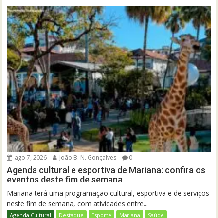
ago 7, 2026
João B. N. Gonçalves
0
Agenda cultural e esportiva de Mariana: confira os
eventos deste fim de semana
Mariana terá uma programação cultural, esportiva e de serviços
neste fim de semana, com atividades entre...
Agenda Cultural
Destaque
Esporte
Mariana
Saúde