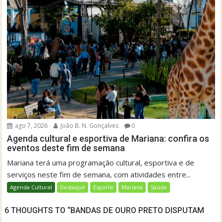
ago 7, 2026
João B. N. Gonçalves
0
Agenda cultural e esportiva de Mariana: confira os
eventos deste fim de semana
Mariana terá uma programação cultural, esportiva e de
serviços neste fim de semana, com atividades entre...
Agenda Cultural
Destaque
Esporte
Mariana
Saúde
6 THOUGHTS TO “BANDAS DE OURO PRETO DISPUTAM