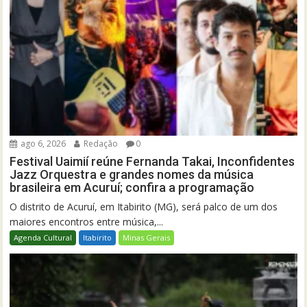
ago 6, 2026
Redação
0
Festival Uaimií reúne Fernanda Takai, Inconfidentes
Jazz Orquestra e grandes nomes da música
brasileira em Acuruí; confira a programação
O distrito de Acuruí, em Itabirito (MG), será palco de um dos
maiores encontros entre música,...
Agenda Cultural
Itabirito
Minas Gerais