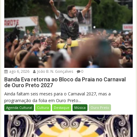
ago 6, 2026
João B. N. Gonçalves
0
Banda Eva retorna ao Bloco da Praia no Carnaval
de Ouro Preto 2027
Ainda faltam seis meses para o Carnaval 2027, mas a
programação da folia em Ouro Preto...
Agenda Cultural
Cultura
Destaque
Música
Ouro Preto