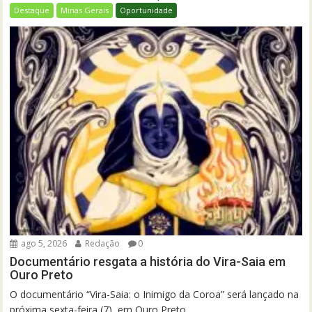
Destaque
Minas Gerais
Oportunidade
ago 5, 2026
Redação
0
Documentário resgata a história do Vira-Saia em
Ouro Preto
O documentário “Vira-Saia: o Inimigo da Coroa” será lançado na
próxima sexta-feira (7), em Ouro Preto....