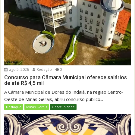
ago 5, 2026
Redação
0
Concurso para Câmara Municipal oferece salários
de até R$ 4,5 mil
A Câmara Municipal de Dores do Indaiá, na região Centro-
Oeste de Minas Gerais, abriu concurso público...
Destaque
Minas Gerais
Oportunidade