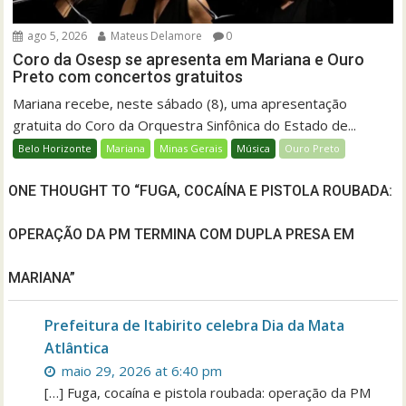
ago 5, 2026
Mateus Delamore
0
Coro da Osesp se apresenta em Mariana e Ouro
Preto com concertos gratuitos
Mariana recebe, neste sábado (8), uma apresentação
gratuita do Coro da Orquestra Sinfônica do Estado de...
Belo Horizonte
Mariana
Minas Gerais
Música
Ouro Preto
ONE THOUGHT TO “FUGA, COCAÍNA E PISTOLA ROUBADA:
OPERAÇÃO DA PM TERMINA COM DUPLA PRESA EM
MARIANA”
Prefeitura de Itabirito celebra Dia da Mata
Atlântica
maio 29, 2026 at 6:40 pm
[…] Fuga, cocaína e pistola roubada: operação da PM