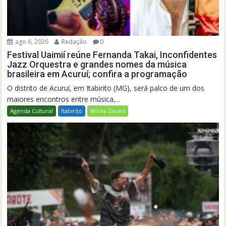
ago 6, 2026
Redação
0
Festival Uaimií reúne Fernanda Takai, Inconfidentes
Jazz Orquestra e grandes nomes da música
brasileira em Acuruí; confira a programação
O distrito de Acuruí, em Itabirito (MG), será palco de um dos
maiores encontros entre música,...
Agenda Cultural
Itabirito
Minas Gerais