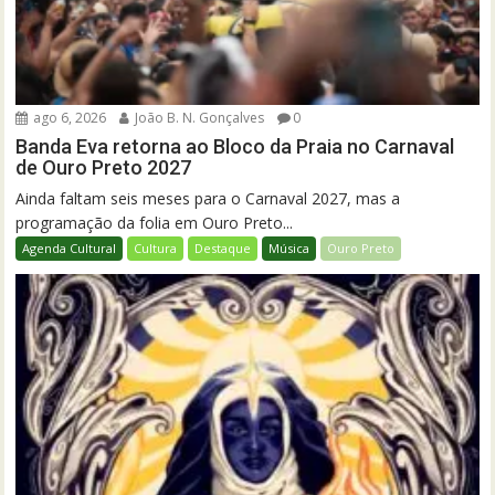
ago 6, 2026
João B. N. Gonçalves
0
Banda Eva retorna ao Bloco da Praia no Carnaval
de Ouro Preto 2027
Ainda faltam seis meses para o Carnaval 2027, mas a
programação da folia em Ouro Preto...
Agenda Cultural
Cultura
Destaque
Música
Ouro Preto