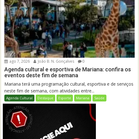
ago 7, 2026
João B. N. Gonçalves
0
Agenda cultural e esportiva de Mariana: confira os
eventos deste fim de semana
Mariana terá uma programação cultural, esportiva e de serviços
neste fim de semana, com atividades entre...
Agenda Cultural
Destaque
Esporte
Mariana
Saúde