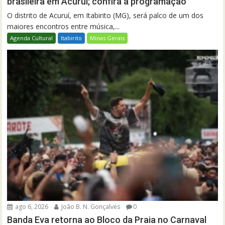
brasileira em Acuruí; confira a programação
O distrito de Acuruí, em Itabirito (MG), será palco de um dos
maiores encontros entre música,...
Agenda Cultural
Itabirito
Minas Gerais
ago 6, 2026
João B. N. Gonçalves
0
Banda Eva retorna ao Bloco da Praia no Carnaval