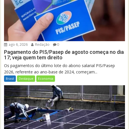
ago 6, 2026
Redação
0
Pagamento do PIS/Pasep de agosto começa no dia
17; veja quem tem direito
Os pagamentos do último lote do abono salarial PIS/Pasep
2026, referente ao ano-base de 2024, começam...
Brasil
Destaque
Economia