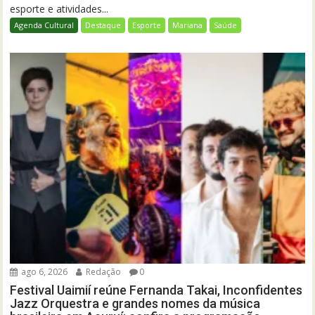
esporte e atividades...
Agenda Cultural
Destaque
Esporte
Mariana
Saúde
ago 6, 2026
Redação
0
Festival Uaimií reúne Fernanda Takai, Inconfidentes
Jazz Orquestra e grandes nomes da música