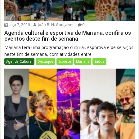
ago 7, 2026
João B. N. Gonçalves
0
Agenda cultural e esportiva de Mariana: confira os
eventos deste fim de semana
Mariana terá uma programação cultural, esportiva e de serviços
neste fim de semana, com atividades entre...
Agenda Cultural
Destaque
Esporte
Mariana
Saúde