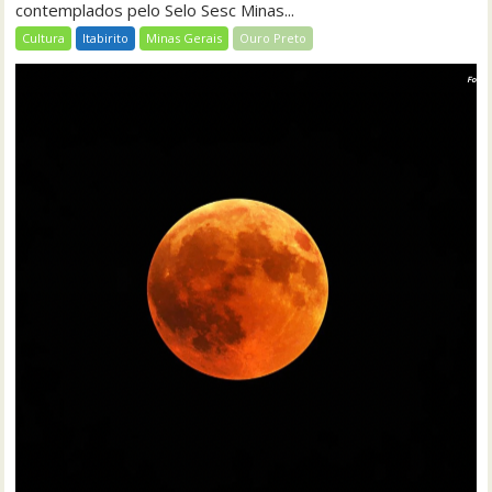
contemplados pelo Selo Sesc Minas...
Cultura
Itabirito
Minas Gerais
Ouro Preto