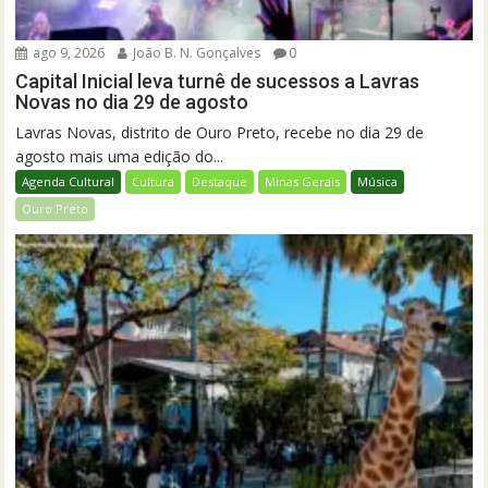
ago 9, 2026
João B. N. Gonçalves
0
Capital Inicial leva turnê de sucessos a Lavras
Novas no dia 29 de agosto
Lavras Novas, distrito de Ouro Preto, recebe no dia 29 de
agosto mais uma edição do...
Agenda Cultural
Cultura
Destaque
Minas Gerais
Música
Ouro Preto