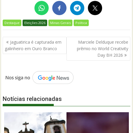
Destaque
Eleições 2026
Minas Gerais
Política
Navegação
Jaguatirica é capturada em
Marciele Delduque recebe
de
galinheiro em Ouro Branco
prêmio no World Creativity
Post
Day BH 2026
Notícias relacionadas