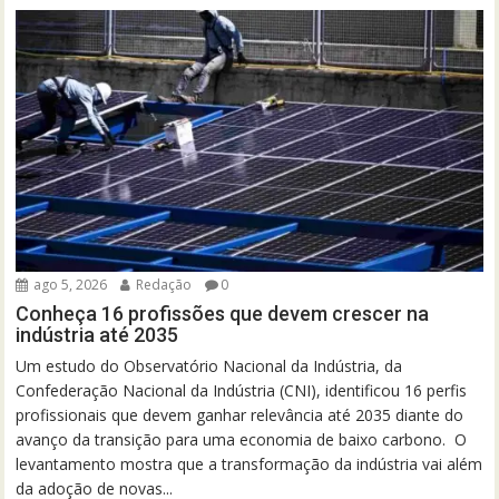
ago 5, 2026
Redação
0
Conheça 16 profissões que devem crescer na
indústria até 2035
Um estudo do Observatório Nacional da Indústria, da
Confederação Nacional da Indústria (CNI), identificou 16 perfis
profissionais que devem ganhar relevância até 2035 diante do
avanço da transição para uma economia de baixo carbono. O
levantamento mostra que a transformação da indústria vai além
da adoção de novas...