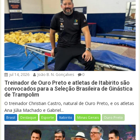
jul 14, 2026
João B. N. Gonçalves
0
Treinador de Ouro Preto e atletas de Itabirito são
convocados para a Seleção Brasileira de Ginástica
de Trampolim
O treinador Christian Castro, natural de Ouro Preto, e os atletas
Ana Júlia Machado e Gabriel...
Brasil
Destaque
Esporte
Itabirito
Minas Gerais
Ouro Preto