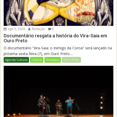
ago 5, 2026
Redação
0
Documentário resgata a história do Vira-Saia em
Ouro Preto
O documentário “Vira-Saia: o Inimigo da Coroa” será lançado na
próxima sexta-feira (7), em Ouro Preto....
Agenda Cultural
Cultura
Destaque
Ouro Preto