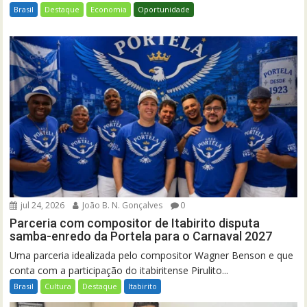
Brasil
Destaque
Economia
Oportunidade
jul 24, 2026
João B. N. Gonçalves
0
Parceria com compositor de Itabirito disputa
samba-enredo da Portela para o Carnaval 2027
Uma parceria idealizada pelo compositor Wagner Benson e que
conta com a participação do itabiritense Pirulito...
Brasil
Cultura
Destaque
Itabirito