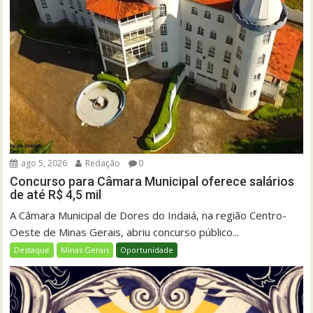
ago 5, 2026
Redação
0
Concurso para Câmara Municipal oferece salários
de até R$ 4,5 mil
A Câmara Municipal de Dores do Indaiá, na região Centro-
Oeste de Minas Gerais, abriu concurso público...
Destaque
Minas Gerais
Oportunidade