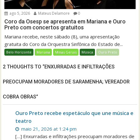
ago 5, 2026
Mateus Delamore
0
Coro da Osesp se apresenta em Mariana e Ouro
Preto com concertos gratuitos
Mariana recebe, neste sábado (8), uma apresentação
gratuita do Coro da Orquestra Sinfônica do Estado de...
Belo Horizonte
Mariana
Minas Gerais
Música
Ouro Preto
2 THOUGHTS TO “ENXURRADAS E INFILTRAÇÕES
PREOCUPAM MORADORES DE SARAMENHA; VEREADOR
COBRA OBRAS”
Ouro Preto recebe espetáculo que une música e
teatro
maio 21, 2026 at 1:24 pm
[…] Enxurradas e infiltrações preocupam moradores de